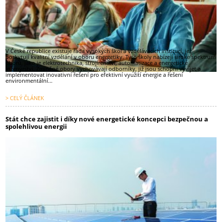
V České republice existuje řada vysokých škol a vzdělávacích institucí, jež
poskytují kvalitní vzdělání v oboru energetiky. Tyto školy nabízejí široké spektrum
oborů, jako je elektrotechnika, strojírenství, automatizace a energetické
inženýrství. Zmíněné obory vychovávají odborníky, již jsou schopni vyvíjet a
implementovat inovativní řešení pro efektivní využití energie a řešení
environmentální...
> CELÝ ČLÁNEK
Stát chce zajistit i díky nové energetické koncepci bezpečnou a
spolehlivou energii