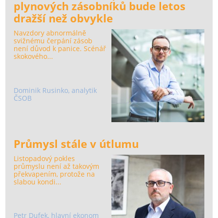
plynových zásobníků bude letos
dražší než obvykle
Navzdory abnormálně
svižnému čerpání zásob
není důvod k panice. Scénář
skokového...
Dominik Rusinko, analytik
ČSOB
Průmysl stále v útlumu
Listopadový pokles
průmyslu není až takovým
překvapením, protože na
slabou kondi...
Petr Dufek, hlavní ekonom