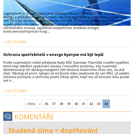
Legislativně je SEK ČR zakotvena v&nbsp;zákoně č. 406/2000 Sb., o hospodaření
energií a příslušném nařízení vlády. V&nbsp;legislativě je mimo jiné popsán účel
SEK ČR a její závaznost, a to následovně: SEK ČR je strategickým dokumentem
vyjadřujícím cíle státu v nakládání s energií v souladu se zásadami trvale
udržitelného rozvoje, zajištěním bezpečnosti dodávek energie,
konkurenceschopnosti hosp...
> CELÝ ČLÁNEK
Ochrana spotřebitelů v energo byznyse má být lepší
Podle tuzemských médií předseda Rady ERÚ Stanislav Trávníček rozdělil opatření,
která mají zabránit opakování situace z minulého podzimu, kdy tuzemský
liberalizovaný trh s&nbsp;energiemi čelil doslova masivnímu růstu cen, na dvě
části. V&nbsp;té první, týkající se možnosti státu zasahovat do cen ERÚ, už zadání
ministra průmyslu a obchodu Josefa Síkely splnil, když mu už koncem roku poslal
své n...
> CELÝ ČLÁNEK
First
« First
Předchozí
‹‹
Stránka
36
Stránka
37
Stránka
38
Stránka
39
Stránka
40
Stránka
41
Stránka
42
Stránka
43
Stránka
44
Pagination
page
stránka
KOMENTÁŘE
Studená zima = doplňování