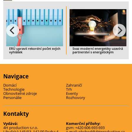
ní počet svých
Svaz moderní energetiky uzavírá
Spotřebitelé budou mí
partnerství s energetickým
ukončit smlouvu s ned
startupem IQstat
zajištěným dodavatel
> CELÝ ČLÁNEK
> CELÝ ČLÁNEK
Navigace
Domácí
Zahraničí
Technologie
Trh
Obnovitelné zdroje
Eventy
Personálie
Rozhovory
Kontakty
Vydává:
Komerční přílohy:
4H production s.r.o.
gsm:
+420 606 693 693
Libušská 145/53, 142 00 Praha 4
e-mail:
obchod@4Hproduction.cz