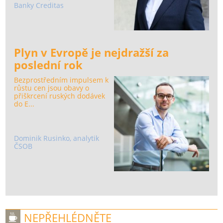
Banky Creditas
Plyn v Evropě je nejdražší za
poslední rok
Bezprostředním impulsem k
růstu cen jsou obavy o
přiškrcení ruských dodávek
do E...
Dominik Rusinko, analytik
ČSOB
NEPŘEHLÉDNĚTE