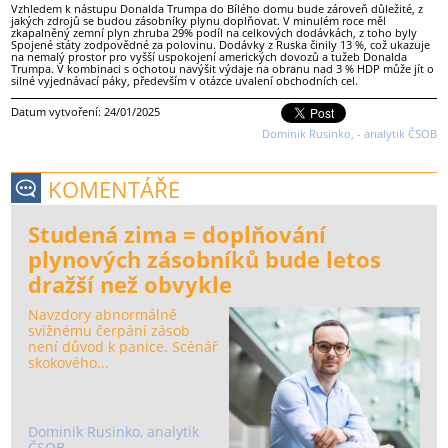
Vzhledem k nástupu Donalda Trumpa do Bílého domu bude zároveň důležité, z
jakých zdrojů se budou zásobníky plynu doplňovat. V minulém roce měl
zkapalněný zemní plyn zhruba 29% podíl na celkových dodávkách, z toho byly
Spojené státy zodpovědné za polovinu. Dodávky z Ruska činily 13 %, což ukazuje
na nemalý prostor pro vyšší uspokojení amerických dovozů a tužeb Donalda
Trumpa. V kombinaci s ochotou navýšit výdaje na obranu nad 3 % HDP může jít o
silné vyjednávací páky, především v otázce uvalení obchodních cel.
Datum vytvoření: 24/01/2025
Dominik Rusinko, - analytik ČSOB
KOMENTÁŘE
Studená zima = doplňování
plynových zásobníků bude letos
dražší než obvykle
Navzdory abnormálně
svižnému čerpání zásob
není důvod k panice. Scénář
skokového...
Dominik Rusinko, analytik
ČSOB