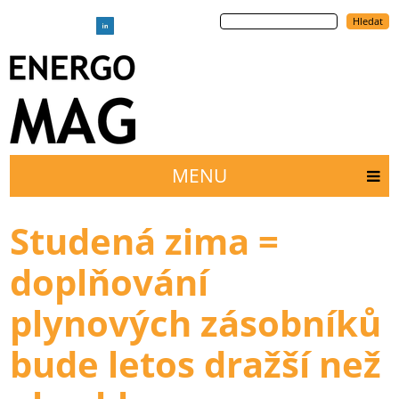
Přejít
Hledat
k
hlavnímu
obsahu
MENU
Main
menu
Studená zima =
doplňování
plynových zásobníků
bude letos dražší než