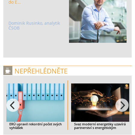
do E...
Dominik Rusinko, analytik
ČSOB
NEPŘEHLÉDNĚTE
ERÚ upravil rekordní počet svých
Svaz moderní energetiky uzavírá
vyhlášek
partnerství s energetickým
startupem IQstat