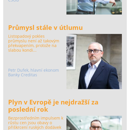
Průmysl stále v útlumu
Listopadový pokles
průmyslu není až takovým
překvapením, protože na
slabou kondi...
Petr Dufek, hlavní ekonom
Banky Creditas
Plyn v Evropě je nejdražší za
poslední rok
Bezprostředním impulsem k
růstu cen jsou obavy o
přiškrcení ruských dodávek