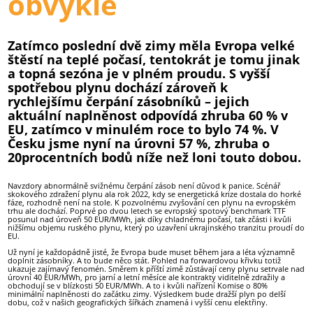
obvykle
Zatímco poslední dvě zimy měla Evropa velké
štěstí na teplé počasí, tentokrát je tomu jinak
a topná sezóna je v plném proudu. S vyšší
spotřebou plynu dochází zároveň k
rychlejšímu čerpání zásobníků – jejich
aktuální naplněnost odpovídá zhruba 60 % v
EU, zatímco v minulém roce to bylo 74 %. V
Česku jsme nyní na úrovni 57 %, zhruba o
20procentních bodů níže než loni touto dobou.
Navzdory abnormálně svižnému čerpání zásob není důvod k panice. Scénář
skokového zdražení plynu ala rok 2022, kdy se energetická krize dostala do horké
fáze, rozhodně není na stole. K pozvolnému zvyšování cen plynu na evropském
trhu ale dochází. Poprvé po dvou letech se evropský spotový benchmark TTF
posunul nad úroveň 50 EUR/MWh, jak díky chladnému počasí, tak zčásti i kvůli
nižšímu objemu ruského plynu, který po uzavření ukrajinského tranzitu proudí do
EU.
Už nyní je každopádně jisté, že Evropa bude muset během jara a léta významně
doplnit zásobníky. A to bude něco stát. Pohled na forwardovou křivku totiž
ukazuje zajímavý fenomén. Směrem k příští zimě zůstávají ceny plynu setrvale nad
úrovní 40 EUR/MWh, pro jarní a letní měsíce ale kontrakty viditelně zdražily a
obchodují se v blízkosti 50 EUR/MWh. A to i kvůli nařízení Komise o 80%
minimální naplněnosti do začátku zimy. Výsledkem bude dražší plyn po delší
dobu, což v našich geografických šířkách znamená i vyšší cenu elektřiny.