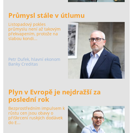
Průmysl stále v útlumu
Listopadový pokles
průmyslu není až takovým
překvapením, protože na
slabou kondi...
Petr Dufek, hlavní ekonom
Banky Creditas
Plyn v Evropě je nejdražší za
poslední rok
Bezprostředním impulsem k
růstu cen jsou obavy o
přiškrcení ruských dodávek
do E...