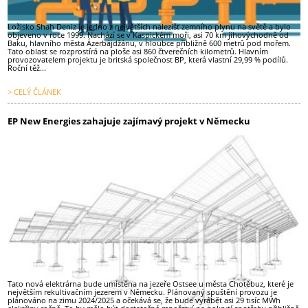
Ložisko Shah Deniz je jedno z největších nalezišť zemního plynu na světě a bylo
objeveno v roce 1999. Nachází se v Kaspickém moři, asi 70 km jihovýchodně od
Baku, hlavního města Ázerbájdžánu, v hloubce přibližně 600 metrů pod mořem.
Tato oblast se rozprostírá na ploše asi 860 čtverečních kilometrů. Hlavním
provozovatelem projektu je britská společnost BP, která vlastní 29,99 % podílů.
Roční těž...
> CELÝ ČLÁNEK
EP New Energies zahajuje zajímavý projekt v Německu
Tato nová elektrárna bude umístěna na jezeře Ostsee u města Chotěbuz, které je
největším rekultivačním jezerem v Německu. Plánovaný spuštění provozu je
plánováno na zimu 2024/2025 a očekává se, že bude vyrábět asi 29 tisíc MWh