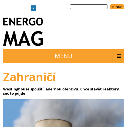
Přejít
Hledat
k
hlavnímu
obsahu
MENU
Main
menu
Zahraničí
Westinghouse spouští jadernou ofenzivu. Chce stavět reaktory,
seč to půjde