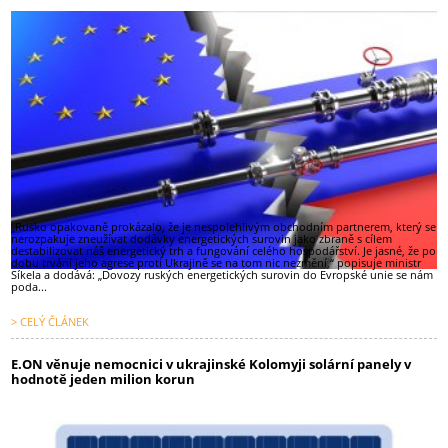
„Rusko opakovaně prokázalo, že je nespolehlivým obchodním partnerem, který se
nerozpakuje zneužívat dodávky energetických surovin jako zbraně s cílem
destabilizovat náš energetický trh a fungování celého hospodářství. Je jasné, že po
dobu trvání jeho agrese proti Ukrajině se na tom nic nezmění,“ popisuje ministr
Síkela a dodává: „Dovozy ruských energetických surovin do Evropské unie se nám
poda...
> CELÝ ČLÁNEK
E.ON věnuje nemocnici v ukrajinské Kolomyji solární panely v
hodnotě jeden milion korun