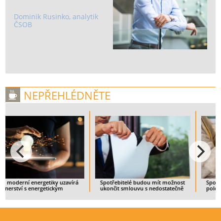
Dominik Rusinko, analytik
ČSOB
NEPŘEHLÉDNĚTE
Spotřebitelé budou mít možnost
Spotřeba tepla v Česku v prvním
ukončit smlouvu s nedostatečně
pololetí rostla
zajištěným dodavatelem
> CELÝ ČLÁNEK
> CELÝ ČLÁNEK