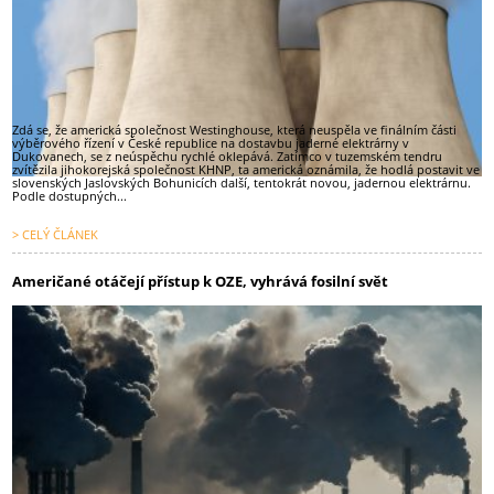
Zdá se, že americká společnost Westinghouse, která neuspěla ve finálním části
výběrového řízení v České republice na dostavbu jaderné elektrárny v
Dukovanech, se z neúspěchu rychlé oklepává. Zatímco v tuzemském tendru
zvítězila jihokorejská společnost KHNP, ta americká oznámila, že hodlá postavit ve
slovenských Jaslovských Bohunicích další, tentokrát novou, jadernou elektrárnu.
Podle dostupných...
> CELÝ ČLÁNEK
Američané otáčejí přístup k OZE, vyhrává fosilní svět