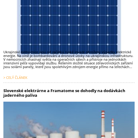
Ukrajinské nemocnice jsou od začátku ruské invaze ohroženy výpadky elektrické
energie. Na vině je bombardování a dronové útoky na ukrajinskou infrastrukturu.
V nemocnicích zhasínají světla na operačních sálech a přístroje na jednotkách
intenzivní péče vypovídají službu. Řešením složité situace zdravotnických zařízení
jsou solární panely, které jsou spolehlivým zdrojem energie přímo na střechách...
> CELÝ ČLÁNEK
Slovenské elektrárne a Framatome se dohodly na dodávkách
jaderného paliva