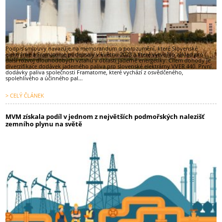
Podpis smlouvy navazuje na memorandum o porozumění, které Slovenské
elektrárne a Framatome podepsaly v květnu 2023 a které vytvořilo základ pro
další rozvoj dlouhodobých vztahů v oblasti jaderné energetiky. Cílem dohody je
diverzifikace dodávek jaderného paliva pro slovenské elektrárny VVER 440. První
dodávky paliva společnosti Framatome, které vychází z osvědčeného,
spolehlivého a účinného pal...
> CELÝ ČLÁNEK
MVM získala podíl v jednom z největších podmořských nalezišť
zemního plynu na světě