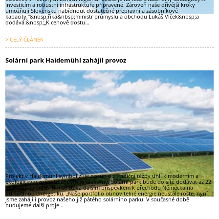
investicím a robustní infrastruktuře připravené. Zároveň naše dřívější kroky
umožňují Slovensku nabídnout dostatečné přepravní a zásobníkové
kapacity,“&nbsp;říká&nbsp;ministr průmyslu a obchodu Lukáš Vlček&nbsp;a
dodává:&nbsp;„K cenově dostu...
> CELÝ ČLÁNEK
Solární park Haidemühl zahájil provoz
Projekt v Haidemühl symbolizuje posun od tradiční těžby uhlí k moderním a
ekologickým způsobům výroby elektřiny. Solární park bude do sítě dodávat až 22
MW čisté energie. Tím se stává dalším příspěvkem k přechodu Německa na
udržitelnou energetiku. „Naše portfolio obnovitelné energie neustále roste, nyní
jsme zahájili provoz našeho již pátého solárního parku. V současné době
budujeme další proje...