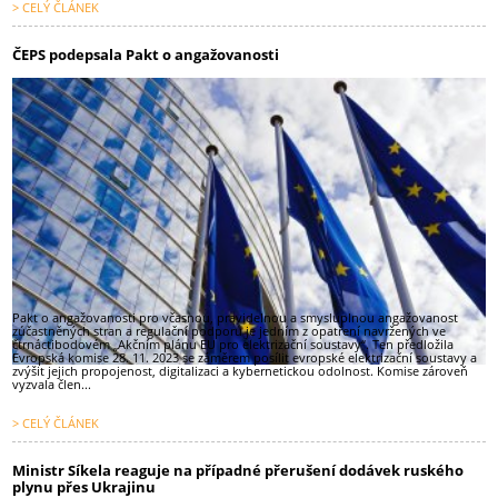
> CELÝ ČLÁNEK
ČEPS podepsala Pakt o angažovanosti
Pakt o angažovanosti pro včasnou, pravidelnou a smysluplnou angažovanost
zúčastněných stran a regulační podporu je jedním z opatření navržených ve
čtrnáctibodovém „Akčním plánu EU pro elektrizační soustavy“. Ten předložila
Evropská komise 28. 11. 2023 se záměrem posílit evropské elektrizační soustavy a
zvýšit jejich propojenost, digitalizaci a kybernetickou odolnost. Komise zároveň
vyzvala člen...
> CELÝ ČLÁNEK
Ministr Síkela reaguje na případné přerušení dodávek ruského
plynu přes Ukrajinu