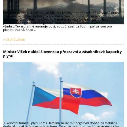
Energetická politika „ode zdi ke zdi“, tak kriticky hodnotí někteří uživatelé online
zpravodajsví zprávu světových agentur o tom, že podle amerického ministra
energetiky Chrise Wrighta „Svět nyní potřebuje více fosilních paliv“. Jeho
prohlášení na globální energetické konferenci CERAWeek v Houstonu
v&nbsp;Texasu, silně rezonuje poté, co zdůraznil, že fosilní paliva jsou pro
planetu nutná. Snad ...
> CELÝ ČLÁNEK
Ministr Vlček nabídl Slovensku přepravní a zásobníkové kapacity
plynu
„Ukončení tranzitu plynu přes Ukrajinu může mít negativní dopad na stabilitu
dodávek v některých zemích regionu. Česko je na tuto situaci díky strategickým