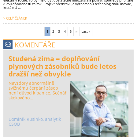
elektřiny ročně. To by mělo být dostatečné množství na pokrytí spotřeby přibližně
8 250 domácností za rok. Projekt představuje významnou technologickou inovaci,
která má ...
> CELÝ ČLÁNEK
Stránka
1
Stránka
2
Stránka
3
Stránka
4
Stránka
5
Následující
››
Poslední
Last »
Pagination
stránka
stránka
KOMENTÁŘE
Studená zima = doplňování
plynových zásobníků bude letos
dražší než obvykle
Navzdory abnormálně
svižnému čerpání zásob
není důvod k panice. Scénář
skokového...
Dominik Rusinko, analytik
ČSOB