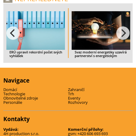
ERÚ upravil rekordní počet svých
Svaz moderní energetiky uzavírá
vyhlášek
partnerství s energetickým
startupem IQstat
> CELÝ ČLÁNEK
> CELÝ ČLÁNEK
Navigace
Domácí
Zahraničí
Technologie
Trh
Obnovitelné zdroje
Eventy
Personálie
Rozhovory
Kontakty
Vydává:
Komerční přílohy:
4H production s.r.o.
gsm:
+420 606 693 693