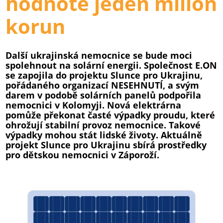
hodnotě jeden milion
korun
Další ukrajinská nemocnice se bude moci
spolehnout na solární energii. Společnost E.ON
se zapojila do projektu Slunce pro Ukrajinu,
pořádaného organizací NESEHNUTÍ, a svým
darem v podobě solárních panelů podpořila
nemocnici v Kolomyji. Nová elektrárna
pomůže překonat časté výpadky proudu, které
ohrožují stabilní provoz nemocnice. Takové
výpadky mohou stát lidské životy. Aktuálně
projekt Slunce pro Ukrajinu sbírá prostředky
pro dětskou nemocnici v Záporoží.