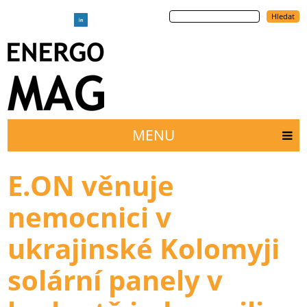
Přejít
Hledat
k
hlavnímu
obsahu
MENU
Main
menu
E.ON věnuje
nemocnici v
ukrajinské Kolomyji
solární panely v