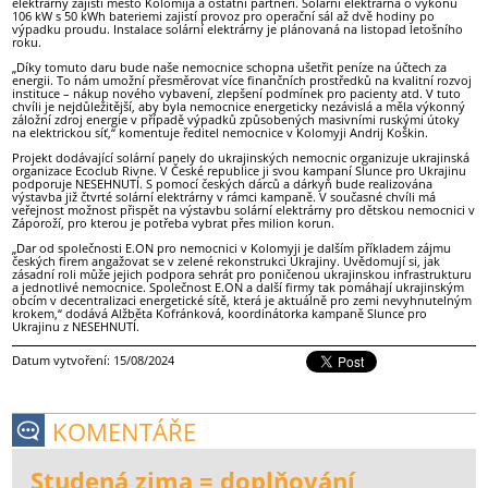
elektrárny zajistí město Kolomija a ostatní partneři. Solární elektrárna o výkonu
106 kW s 50 kWh bateriemi zajistí provoz pro operační sál až dvě hodiny po
výpadku proudu. Instalace solární elektrárny je plánovaná na listopad letošního
roku.
„Díky tomuto daru bude naše nemocnice schopna ušetřit peníze na účtech za
energii. To nám umožní přesměrovat více finančních prostředků na kvalitní rozvoj
instituce – nákup nového vybavení, zlepšení podmínek pro pacienty atd. V tuto
chvíli je nejdůležitější, aby byla nemocnice energeticky nezávislá a měla výkonný
záložní zdroj energie v případě výpadků způsobených masivními ruskými útoky
na elektrickou síť,“ komentuje ředitel nemocnice v Kolomyji Andrij Koškin.
Projekt dodávající solární panely do ukrajinských nemocnic organizuje ukrajinská
organizace Ecoclub Rivne. V České republice ji svou kampaní Slunce pro Ukrajinu
podporuje NESEHNUTÍ. S pomocí českých dárců a dárkyň bude realizována
výstavba již čtvrté solární elektrárny v rámci kampaně. V současné chvíli má
veřejnost možnost přispět na výstavbu solární elektrárny pro dětskou nemocnici v
Záporoží, pro kterou je potřeba vybrat přes milion korun.
„Dar od společnosti E.ON pro nemocnici v Kolomyji je dalším příkladem zájmu
českých firem angažovat se v zelené rekonstrukci Ukrajiny. Uvědomují si, jak
zásadní roli může jejich podpora sehrát pro poničenou ukrajinskou infrastrukturu
a jednotlivé nemocnice. Společnost E.ON a další firmy tak pomáhají ukrajinským
obcím v decentralizaci energetické sítě, která je aktuálně pro zemi nevyhnutelným
krokem,“ dodává Alžběta Kofránková, koordinátorka kampaně Slunce pro
Ukrajinu z NESEHNUTÍ.
Datum vytvoření: 15/08/2024
KOMENTÁŘE
Studená zima = doplňování