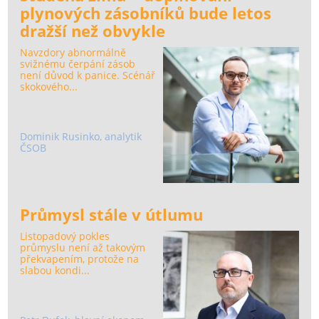
plynových zásobníků bude letos
dražší než obvykle
Navzdory abnormálně
svižnému čerpání zásob
není důvod k panice. Scénář
skokového...
Dominik Rusinko, analytik
ČSOB
Průmysl stále v útlumu
Listopadový pokles
průmyslu není až takovým
překvapením, protože na
slabou kondi...