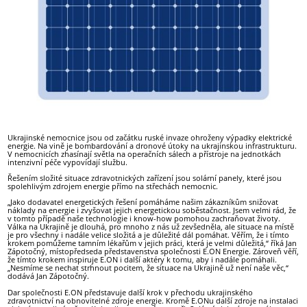
Ukrajinské nemocnice jsou od začátku ruské invaze ohroženy výpadky elektrické
energie. Na vině je bombardování a dronové útoky na ukrajinskou infrastrukturu.
V nemocnicích zhasínají světla na operačních sálech a přístroje na jednotkách
intenzivní péče vypovídají službu.
Řešením složité situace zdravotnických zařízení jsou solární panely, které jsou
spolehlivým zdrojem energie přímo na střechách nemocnic.
„Jako dodavatel energetických řešení pomáháme našim zákazníkům snižovat
náklady na energie i zvyšovat jejich energetickou soběstačnost. Jsem velmi rád, že
v tomto případě naše technologie i know-how pomohou zachraňovat životy.
Válka na Ukrajině je dlouhá, pro mnoho z nás už zevšedněla, ale situace na místě
je pro všechny i nadále velice složitá a je důležité dál pomáhat. Věřím, že i tímto
krokem pomůžeme tamním lékařům v jejich práci, která je velmi důležitá,“ říká Jan
Zápotočný, místopředseda představenstva společnosti E.ON Energie. Zároveň věří,
že tímto krokem inspiruje E.ON i další aktéry k tomu, aby i nadále pomáhali.
„Nesmíme se nechat strhnout pocitem, že situace na Ukrajině už není naše věc,“
dodává Jan Zápotočný.
Dar společnosti E.ON představuje další krok v přechodu ukrajinského
zdravotnictví na obnovitelné zdroje energie. Kromě E.ONu další zdroje na instalaci