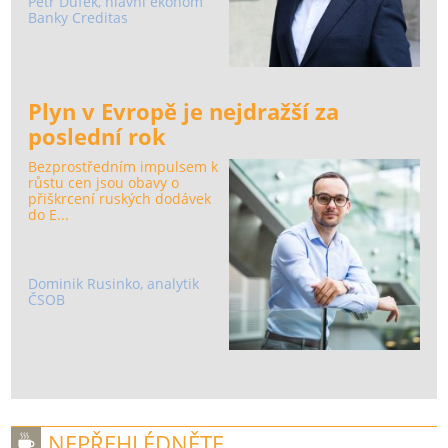
Petr Dufek, hlavní ekonom
Banky Creditas
Plyn v Evropě je nejdražší za
poslední rok
Bezprostředním impulsem k
růstu cen jsou obavy o
přiškrcení ruských dodávek
do E...
Dominik Rusinko, analytik
ČSOB
NEPŘEHLÉDNĚTE