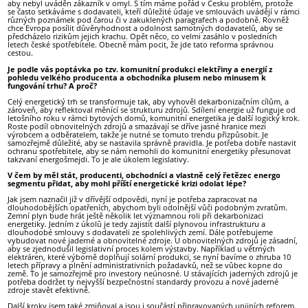
aby nebyl uváděn zákazník v omyl. S tím máme pořád v Česku problém, protože
se často setkáváme s dodavateli, kteří důležité údaje ve smlouvách uvádějí v rámci
různých poznámek pod čarou či v zakuklených paragrafech a podobně. Rovněž
chce Evropa posílit důvěryhodnost a odolnost samotných dodavatelů, aby se
předcházelo rizikům jejich krachu. Opět něco, co velmi zasáhlo v posledních
letech české spotřebitele. Obecně mám pocit, že jde tato reforma správnou
cestou.
Je podle vás poptávka po tzv. komunitní produkci elektřiny a energií z
pohledu velkého producenta a obchodníka plusem nebo minusem k
fungování trhu? A proč?
Celý energetický trh se transformuje tak, aby vyhověl dekarbonizačním cílům, a
zároveň, aby reflektoval měnící se strukturu zdrojů. Sdílení energie už funguje od
letošního roku v rámci bytových domů, komunitní energetika je další logický krok.
Roste podíl obnovitelných zdrojů a smazávají se dříve jasné hranice mezi
výrobcem a odběratelem, takže je nutné se tomuto trendu přizpůsobit. Je
samozřejmě důležité, aby se nastavila správně pravidla. Je potřeba dobře nastavit
ochranu spotřebitele, aby se nám nemohli do komunitní energetiky přesunovat
takzvaní energošmejdi. To je ale úkolem legislativy.
V čem by měl stát, producenti, obchodníci a vlastně celý řetězec energo
segmentu přidat, aby mohl příští energetické krizi odolat lépe?
Jak jsem naznačil již v dřívější odpovědi, nyní je potřeba zapracovat na
dlouhodobějších opatřeních, abychom byli odolnější vůči podobným zvratům.
Zemní plyn bude hrát ještě několik let významnou roli při dekarbonizaci
energetiky. Jedním z úkolů je tedy zajistit další plynovou infrastrukturu a
dlouhodobé smlouvy s dodavateli ze spolehlivých zemí. Dále potřebujeme
vybudovat nové jaderné a obnovitelné zdroje. U obnovitelných zdrojů je zásadní,
aby se zjednodušil legislativní proces kolem výstavby. Například u větrných
elektráren, které výborně doplňují solární produkci, se nyní bavíme o zhruba 10
letech přípravy a plnění administrativních požadavků, než se vůbec kopne do
země. To je samozřejmě pro investory neúnosné. U stávajících jaderných zdrojů je
potřeba dodržet ty nejvyšší bezpečnostní standardy provozu a nové jaderné
zdroje stavět efektivně.
Další kroky jsem také zmiňoval a jsou i součástí připravovaných unijních reforem.