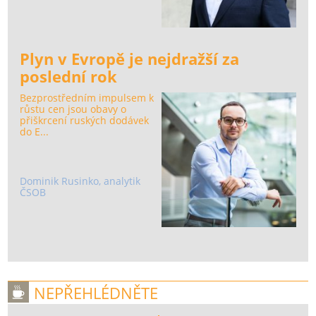
Plyn v Evropě je nejdražší za
poslední rok
Bezprostředním impulsem k
růstu cen jsou obavy o
přiškrcení ruských dodávek
do E...
Dominik Rusinko, analytik
ČSOB
NEPŘEHLÉDNĚTE