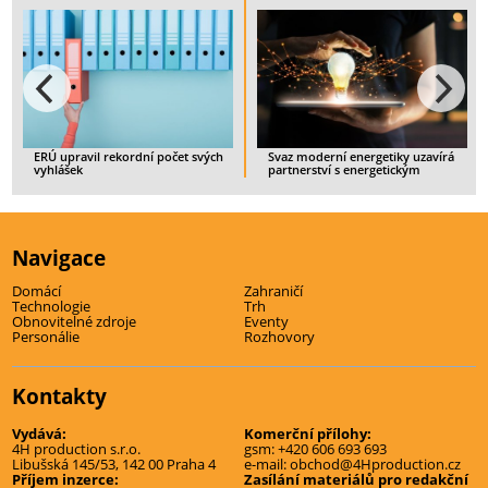
á
Spotřebitelé budou mít možnost
Spotřeba tepla v Česku v prvním
ukončit smlouvu s nedostatečně
pololetí rostla
zajištěným dodavatelem
> CELÝ ČLÁNEK
> CELÝ ČLÁNEK
Navigace
Domácí
Zahraničí
Technologie
Trh
Obnovitelné zdroje
Eventy
Personálie
Rozhovory
Kontakty
Vydává:
Komerční přílohy:
4H production s.r.o.
gsm:
+420 606 693 693
Libušská 145/53, 142 00 Praha 4
e-mail:
obchod@4Hproduction.cz
Příjem inzerce:
Zasílání materiálů pro redakční