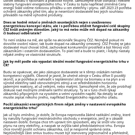
udržet debatu v racionální a praktické rovině. Samozřejmě krize odhalila i některé
slabiny fungování energetického trhu. V Česku to byla například zmíněná Ceny
energií Stále vidíme rizikovou přirážku u cen elektřiny i plynu. září 2023 23 potřeba
ochránit zákazníky před tím, aby je neseriózní dodavatelé bez jejich souhlasu
převáděli na méně výhodné produkty.
Dnes se hodně mluví o změnách souvisejících nejen s uvažovanou
energetickou koncepcí státu, ale i s potřebou změnit fungování celé skupiny
ČEZ kvůli známým důvodům. Jaký to má nebo může mít dopad na zákazníky
či budoucí odběratele?
To není otázka na mě, ale spíše na akcionáře Skupiny ČEZ. Nicméně pokud mi
dovolíte osobní názor, tak bude dopad na zákazníky omezený. ČEZ Prodej se jako
dodavatel musí chovat tržně, zachovávat konkurenční prostředí a být férový vůči
zákazníkům i ostatním dodavatelům. To platí teď a bude to platit, i kdyby nastaly
nějaké změny ve vlastnické struktuře.
Jak by měl podle vás vypadat ideální model fungování energetického trhu v
ČR?
Budu se opakovat, ale jako zástupce dodavatele se k těmto otázkám nemám
kompetenci vyjádřit. Obecně je jasné, že uhelné zdroje v Česku dříve či později
skončí, a je potřeba je nahradit v teplárenství zdroji na biomasu a na plyn a ve
výrobě elektřiny také obnovitelnými zdroji a ve střednědobém horizontu
jadernými reaktory, ať už velkými, nebo malými. Samozřejmě vím, že zde probíhají
diskuse nad možnými změnami tarifní struktury. Ty se v tuto chvíli týkají
zákazníků připojených na vysokém a velmi vysokém napětí. Na detaily se ale
musíte zeptat někoho jiného, například Energetického regulačního úřadu.
Pocítí zákazníci energetických firem nějak změny v nastavení evropského
energetického trhu?
Jak už bylo zmíněno, je dobře, že Evropa neprovedla žádné radikální změny, které
by narušily fungování mezinárodního obchodu v energetice, jenž je v zásadě
nastaven dobře. Evropa chce trh upravit tím způsobem, aby se snížil vliv ceny
plynu na ceny elektřiny, a naopak se zvýšila také předvídatelnost trhu. Evropa
chce rovněž posílit ochranu zákazníka, což je nesporně správná cesta.
Nejdůležitější části smluv budou muset být stanoveny jednoznačně a přehledně,