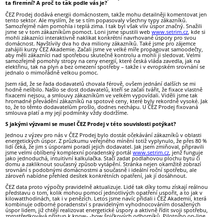
ta firemní? A proč to tak podle vás je?
ČEZ Prodej dodává energii domácnostem, takže mohu detailněji komentovat jen
tento sektor. Ale myslím, že se s tím popasovaly všechny typy zákazníků.
Samozřejmě nám pomohla i teplá zima. I tak byl však vliv úspor značný. Snažili
jsme se v tom zákazníkům pomoct. Loni jsme spustili web
www.setrim.cz
, kde si
mohli zákazníci interaktivně naklikat konkrétní navrhované úspory pro svou
domácnost. Navštívily dva ho dva miliony zákazníků. Také jsme pro zájemce
zahájili kurzy ČEZ Akademie. Začali jsme ve velké míře propagovat samoodečty,
aby měli zákazníci nad spotřebou skutečně kontrolu a mohli ji sledovat. Velmi
samozřejmě pomohly stropy na ceny energií, které česká vláda zavedla, jak na
elektřinu, tak na plyn a bez omezení spotřeby – takže i v evropském srovnání se
jednalo o mimořádně velkou pomoc.
Jsem rád, že se řada dodavatelů chovala férově, ovšem jednání dalších se mi
hodně nelíbilo. Našlo se dost dodavatelů, kteří se začali tvářit, že fixace vlastně
fixacemi nejsou, a smlouvy zákazníkům ve velkém vypovídali. Viděli jsme tak
hromadné převádění zákazníků na spotové ceny, které byly rekordně vysoké. Jak
to, že to těmto dodavatelům prošlo, dodnes nechápu. U ČEZ Prodej fixovaná
smlouva platí a my její podmínky vždy dodržíme.
S jakými výzvami se musel ČEZ Prodej v této souvislosti potýkat?
Jednou z výzev pro nás v ČEZ Prodej bylo dostát očekávání zákazníků v oblasti
energetických úspor. Z průzkumu veřejného mínění totiž vyplynulo, že přes 80 %
lidí čeká, že jim s úsporami poradí jejich dodavatel. Jak jsem zmiňoval, připravili
jsme velmi oblíbený komplexní poradenský portál
www.setrim.cz
, jenž funguje
jako jednoduchá, intuitivní kalkulačka. Stačí zadat podlahovou plochu bytu či
domu a zakliknout současný způsob vytápění. Stránka nejen okamžitě zobrazí
srovnání s podobnými domácnostmi a současně i ideální roční spotřebu, ale
zároveň nabídne přehled desítek konkrétních opatření, jak jí dosáhnout.
ČEZ data proto výpočty pravidelně aktualizuje. Lidé tak díky tomu získají reálnou
představu o tom, kolik mohou pomocí jednotlivých opatření uspořit, a to jak v
kilowatthodinách, tak i v penězích. Letos jsme navíc přidali i ČEZ Akademii, která
kombinuje odborné poradenství s pravidelným vyhodnocováním dosažených
úspor lidem, již chtějí realizovat energetické úspory a aktivně řídit svoji spotřebu,
zprostředkovává přístup k know- -how špičkových odborníků. Pilotního on-line