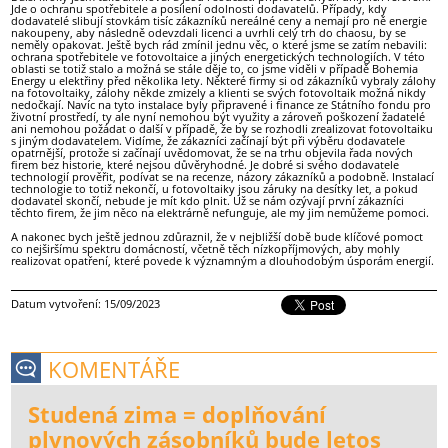
Jde o ochranu spotřebitele a posílení odolnosti dodavatelů. Případy, kdy
dodavatelé slibují stovkám tisíc zákazníků nereálné ceny a nemají pro ně energie
nakoupeny, aby následně odevzdali licenci a uvrhli celý trh do chaosu, by se
neměly opakovat. Ještě bych rád zmínil jednu věc, o které jsme se zatím nebavili:
ochrana spotřebitele ve fotovoltaice a jiných energetických technologiích. V této
oblasti se totiž stalo a možná se stále děje to, co jsme viděli v případě Bohemia
Energy u elektřiny před několika lety. Některé firmy si od zákazníků vybraly zálohy
na fotovoltaiky, zálohy někde zmizely a klienti se svých fotovoltaik možná nikdy
nedočkají. Navíc na tyto instalace byly připravené i finance ze Státního fondu pro
životní prostředí, ty ale nyní nemohou být využity a zároveň poškození žadatelé
ani nemohou požádat o další v případě, že by se rozhodli zrealizovat fotovoltaiku
s jiným dodavatelem. Vidíme, že zákazníci začínají být při výběru dodavatele
opatrnější, protože si začínají uvědomovat, že se na trhu objevila řada nových
firem bez historie, které nejsou důvěryhodné. Je dobré si svého dodavatele
technologií prověřit, podívat se na recenze, názory zákazníků a podobně. Instalací
technologie to totiž nekončí, u fotovoltaiky jsou záruky na desítky let, a pokud
dodavatel skončí, nebude je mít kdo plnit. Už se nám ozývají první zákazníci
těchto firem, že jim něco na elektrárně nefunguje, ale my jim nemůžeme pomoci.
A nakonec bych ještě jednou zdůraznil, že v nejbližší době bude klíčové pomoct
co nejširšímu spektru domácností, včetně těch nízkopříjmových, aby mohly
realizovat opatření, které povede k významným a dlouhodobým úsporám energií.
Datum vytvoření: 15/09/2023
KOMENTÁŘE
Studená zima = doplňování
plynových zásobníků bude letos