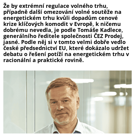
Že by extrémní regulace volného trhu,
případně další omezování volné soutěže na
energetickém trhu kvůli dopadům cenové
krize klíčových komodit v Evropě, k ničemu
dobrému nevedla, je podle Tomáše Kadlece,
generálního ředitele společnosti ČEZ Prodej,
jasné. Podle něj si v tomto velmi dobře vedlo
české předsednictví EU, které dokázalo udržet
debatu o řešení potíží na energetickém trhu v
racionální a praktické rovině.