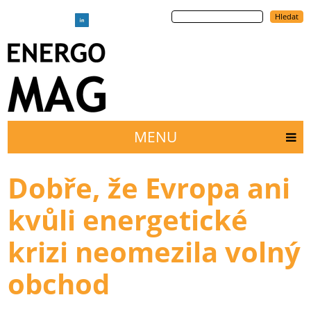
Přejít
Hledat
k
hlavnímu
obsahu
MENU
Main
menu
Dobře, že Evropa ani
kvůli energetické
krizi neomezila volný
obchod