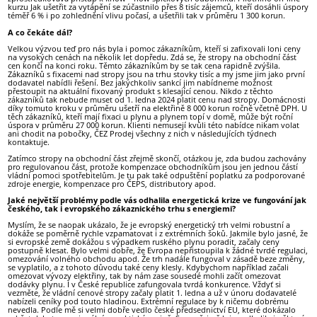
kurzu Jak ušetřit za vytápění se zúčastnilo přes 8 tisíc zájemců, kteří dosáhli úspory
téměř 6 % i po zohlednění vlivu počasí, a ušetřili tak v průměru 1 300 korun.
A co čekáte dál?
Velkou výzvou teď pro nás byla i pomoc zákazníkům, kteří si zafixovali loni ceny
na vysokých cenách na několik let dopředu. Zdá se, že stropy na obchodní část
cen končí na konci roku. Těmto zákazníkům by se tak cena rapidně zvýšila.
Zákazníků s fixacemi nad stropy jsou na trhu stovky tisíc a my jsme jim jako první
dodavatel nabídli řešení. Bez jakýchkoliv sankcí jim nabídneme možnost
přestoupit na aktuální fixovaný produkt s klesající cenou. Nikdo z těchto
zákazníků tak nebude muset od 1. ledna 2024 platit cenu nad stropy. Domácnosti
díky tomuto kroku v průměru ušetří na elektřině 8 000 korun ročně včetně DPH. U
těch zákazníků, kteří mají fixaci u plynu a plynem topí v domě, může být roční
úspora v průměru 27 000 korun. Klienti nemusejí kvůli této nabídce nikam volat
ani chodit na pobočky, ČEZ Prodej všechny z nich v následujících týdnech
kontaktuje.
Zatímco stropy na obchodní část zřejmě skončí, otázkou je, zda budou zachovány
pro regulovanou část, protože kompenzace obchodníkům jsou jen jednou částí
vládní pomoci spotřebitelům. Je tu pak také odpuštění poplatku za podporované
zdroje energie, kompenzace pro ČEPS, distributory apod.
Jaké největší problémy podle vás odhalila energetická krize ve fungování jak
českého, tak i evropského zákaznického trhu s energiemi?
Myslím, že se naopak ukázalo, že je evropský energetický trh velmi robustní a
dokáže se poměrně rychle vzpamatovat i z extrémních šoků. Jakmile bylo jasné, že
si evropské země dokážou s výpadkem ruského plynu poradit, začaly ceny
postupně klesat. Bylo velmi dobře, že Evropa nepřistoupila k žádné tvrdé regulaci,
omezování volného obchodu apod. Že trh nadále fungoval v zásadě beze změny,
se vyplatilo, a z tohoto důvodu také ceny klesly. Kdybychom například začali
omezovat vývozy elektřiny, tak by nám zase sousedé mohli začít omezovat
dodávky plynu. I v České republice zafungovala tvrdá konkurence. Vždyť si
vezměte, že vládní cenové stropy začaly platit 1. ledna a už v únoru dodavatelé
nabízeli ceníky pod touto hladinou. Extrémní regulace by k ničemu dobrému
nevedla. Podle mě si velmi dobře vedlo české předsednictví EU, které dokázalo