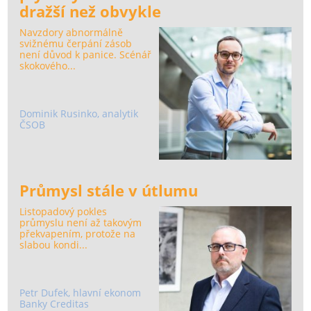
dražší než obvykle
Navzdory abnormálně
svižnému čerpání zásob
není důvod k panice. Scénář
skokového...
Dominik Rusinko, analytik
ČSOB
Průmysl stále v útlumu
Listopadový pokles
průmyslu není až takovým
překvapením, protože na
slabou kondi...
Petr Dufek, hlavní ekonom
Banky Creditas