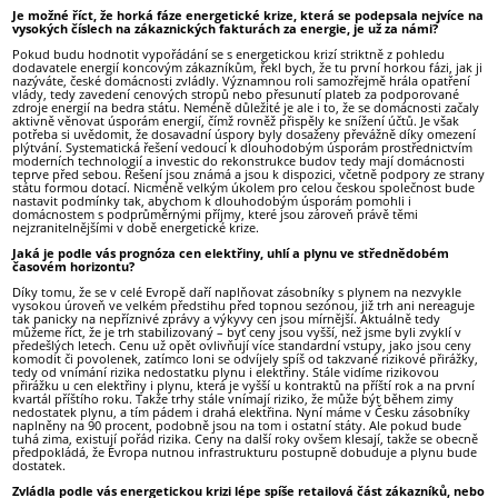
Je možné říct, že horká fáze energetické krize, která se podepsala nejvíce na
vysokých číslech na zákaznických fakturách za energie, je už za námi?
Pokud budu hodnotit vypořádání se s energetickou krizí striktně z pohledu
dodavatele energií koncovým zákazníkům, řekl bych, že tu první horkou fázi, jak ji
nazýváte, české domácnosti zvládly. Významnou roli samozřejmě hrála opatření
vlády, tedy zavedení cenových stropů nebo přesunutí plateb za podporované
zdroje energií na bedra státu. Neméně důležité je ale i to, že se domácnosti začaly
aktivně věnovat úsporám energií, čímž rovněž přispěly ke snížení účtů. Je však
potřeba si uvědomit, že dosavadní úspory byly dosaženy převážně díky omezení
plýtvání. Systematická řešení vedoucí k dlouhodobým úsporám prostřednictvím
moderních technologií a investic do rekonstrukce budov tedy mají domácnosti
teprve před sebou. Řešení jsou známá a jsou k dispozici, včetně podpory ze strany
státu formou dotací. Nicméně velkým úkolem pro celou českou společnost bude
nastavit podmínky tak, abychom k dlouhodobým úsporám pomohli i
domácnostem s podprůměrnými příjmy, které jsou zároveň právě těmi
nejzranitelnějšími v době energetické krize.
Jaká je podle vás prognóza cen elektřiny, uhlí a plynu ve střednědobém
časovém horizontu?
Díky tomu, že se v celé Evropě daří naplňovat zásobníky s plynem na nezvykle
vysokou úroveň ve velkém předstihu před topnou sezónou, již trh ani nereaguje
tak panicky na nepříznivé zprávy a výkyvy cen jsou mírnější. Aktuálně tedy
můžeme říct, že je trh stabilizovaný – byť ceny jsou vyšší, než jsme byli zvyklí v
předešlých letech. Cenu už opět ovlivňují více standardní vstupy, jako jsou ceny
komodit či povolenek, zatímco loni se odvíjely spíš od takzvané rizikové přirážky,
tedy od vnímání rizika nedostatku plynu i elektřiny. Stále vidíme rizikovou
přirážku u cen elektřiny i plynu, která je vyšší u kontraktů na příští rok a na první
kvartál příštího roku. Takže trhy stále vnímají riziko, že může být během zimy
nedostatek plynu, a tím pádem i drahá elektřina. Nyní máme v Česku zásobníky
naplněny na 90 procent, podobně jsou na tom i ostatní státy. Ale pokud bude
tuhá zima, existují pořád rizika. Ceny na další roky ovšem klesají, takže se obecně
předpokládá, že Evropa nutnou infrastrukturu postupně dobuduje a plynu bude
dostatek.
Zvládla podle vás energetickou krizi lépe spíše retailová část zákazníků, nebo