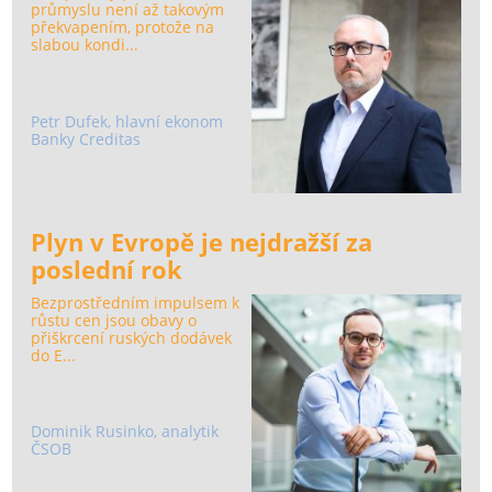
průmyslu není až takovým
překvapením, protože na
slabou kondi...
Petr Dufek, hlavní ekonom
Banky Creditas
Plyn v Evropě je nejdražší za
poslední rok
Bezprostředním impulsem k
růstu cen jsou obavy o
přiškrcení ruských dodávek
do E...
Dominik Rusinko, analytik
ČSOB