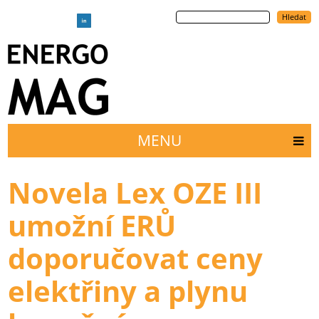
Přejít
Hledat
k
hlavnímu
obsahu
MENU
Main
menu
Novela Lex OZE III
umožní ERŮ
doporučovat ceny
elektřiny a plynu