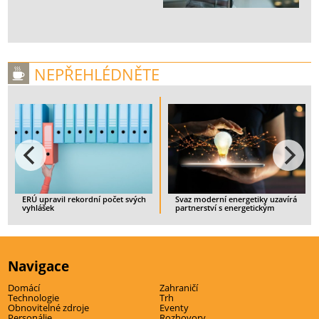
NEPŘEHLÉDNĚTE
ERÚ upravil rekordní počet svých
Svaz moderní energetiky uzavírá
vyhlášek
partnerství s energetickým
startupem IQstat
> CELÝ ČLÁNEK
> CELÝ ČLÁNEK
Navigace
Domácí
Zahraničí
Technologie
Trh
Obnovitelné zdroje
Eventy
Personálie
Rozhovory