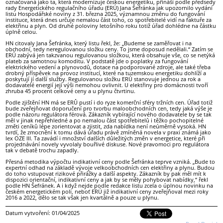
označovaná jako ta, která modernizuje českou energetiku, přináší podle předsedy
rady Energetického regulačního úřadu (ERÚ) Jana Šefránka jak upozornilo vydání
listu Hospodářské noviny z 31. března 2025, významnou změnu do fungování
instituce, která dnes určuje nemalou část toho, co spotřebitelé vidí na faktuře za
elektřinu a plyn. Od druhé poloviny letošního roku totiž úřad dohlédne na částku
úplně celou.
HN citovaly Jana Šefránka, který listu řekl, že: „Budeme se zaměřovat i na
obchodní, tedy neregulovanou složku ceny. To jsme doposud nedělali.“ Zatím se
ERÚ zabývá jen takzvanou regulovanou složkou, která obsahuje vše, co se netýká
plateb za samotnou komoditu. V podstatě jde o poplatky za fungování
elektrického vedení a plynovodů, dotace na podporované zdroje, ale také třeba
drobný příspěvek na provoz institucí, které na tuzemskou energetiku dohlíží a
poskytují jí další služby. Regulovanou složku ERÚ stanovuje jednou za rok a
dodavatelé energií její výši nemohou ovlivnit. U elektřiny pro domácnosti tvoří
zhruba 45 procent celkové ceny a u plynu čtvrtinu.
Podle zjištění HN má se ERŮ pustí i do ryze komerční sféry tržních cen. Úřad totiž
bude zveřejňovat doporučení pro tvorbu maloobchodních cen, tedy jaká výše je
podle názoru regulátora férová. Zákazník vybírající nového dodavatele by se tak
měl v jinak nepřehledné a po nemalou část spotřebitelů i těžko pochopitelné
změti ceníků lépe zorientovat a zjistit, zda nabídka není neúměrně vysoká. HN
tvrdí, že zmocnění k tomu dává úřadu právě zmíněná novela v praxi známá jako
lex OZE III. Ta zavádí i množství dalších důležitých změn v energetice, které při
projednávání novely vyvolaly bouřlivé diskuse. Nové pravomoci pro regulátora
tak v debatě trochu zapadly.
Přesná metodika výpočtu indikativní ceny podle Šefránka teprve vzniká. „Bude to
expertní odhad na základě vývoje velkoobchodních cen elektřiny a plynu. Budou
do toho vstupovat rizikové přirážky a další aspekty. Zákazník by pak měl mít k
dispozici orientační, indikativní ceny a jak by se měly pohybovat nabídky,“ řekl
podle HN Šefránek. A i když nejde podle redakce listu zcela o úplnou novinku na
českém energetickém poli, neboť ERÚ již indikativní ceny zveřejňoval mezi roky
2016 a 2022, dělo se tak však jen kvartálně a pouze u plynu.
Datum vytvoření: 01/04/2025