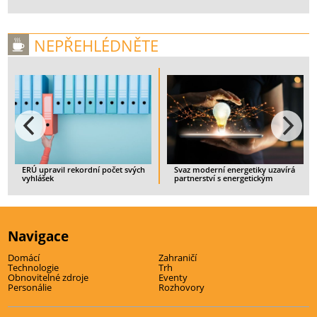
NEPŘEHLÉDNĚTE
vil rekordní počet svých
Svaz moderní energetiky uzavírá
Spotřebitel
partnerství s energetickým
ukončit sml
startupem IQstat
zajištěným 
ČLÁNEK
> CELÝ ČLÁNEK
> CELÝ ČLÁ
Navigace
Domácí
Zahraničí
Technologie
Trh
Obnovitelné zdroje
Eventy
Personálie
Rozhovory