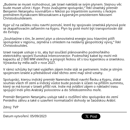
„Budeme se muset rozhodnout, jak Izrael nakládá se svým plynem. Stejnou věc
bude muset učinit i Kypr. Proto zvažujeme spolupráci,“ řekl izraelský premiér
Benjamin Netanjahu novinářům v Nikósii po tripartitním summitu s řeckým
premiérem Kyriakosem Mitsotakisem a kyperským prezidentem Nikosem
Christodoulidesem.
Kypr už na začátku roku navrhl potrubí, které by spojovalo izraelská plynová pole
se zkapalňovacím zařízením na Kypru. Plyn by poté mohl být transportován dál
do Evropy.
„Souhlasíme s tím, že zemní plyn a obnovitelná energie jsou hlavními pilíři
spolupráce v regionu, zejména s ohledem na nedávný geopolitický vývoj,“ řekl
Christodoulides.
Izrael naopak usiluje o to, aby byl součástí plánovaného podmořského
elektrického spojení EuroAsia Interconnector. Podmořský kabel by mohl mít
kapacitu až 2 000 MW elektřiny a propojit řeckou síť s tou kyperskou a izraelskou.
Výstavba by měla začít v roce 2027.
V rámci schůzky byl také vyjádřen zájem Indie stát se partnerem. Indie je silným
spojencem Izraele a předsedové vlád těchto zemí mají silné vztahy.
Spolupráci, kterou indický premiér Narendra Modi navrhl Řecku a Kypru, získal
souhlas všech tří zemí a indický vůdce bude pozván k účasti na příštím summitu,
který se má konat v Izraeli příští rok. Indie má zvláštní zájem o nákladní trasu
spojující Indii přes Arabský poloostrov a do Středozemního moře.
Premiér Benjamin Netanjahu usiluje také o rozšíření této spolupráce do zemí
Perského zálivu a také o uzavření normalizační dohody se Saúdskou Arábií.
Zdroj: TVP
Datum vytvoření: 05/09/2023