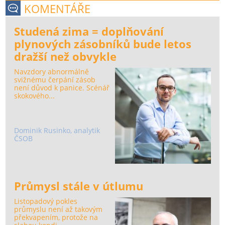
KOMENTÁŘE
Studená zima = doplňování
plynových zásobníků bude letos
dražší než obvykle
Navzdory abnormálně
svižnému čerpání zásob
není důvod k panice. Scénář
skokového...
Dominik Rusinko, analytik
ČSOB
Průmysl stále v útlumu
Listopadový pokles
průmyslu není až takovým
překvapením, protože na