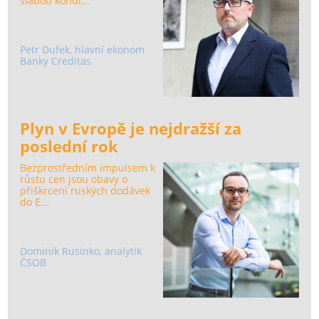
slabou kondi...
Petr Dufek, hlavní ekonom
Banky Creditas
Plyn v Evropě je nejdražší za
poslední rok
Bezprostředním impulsem k
růstu cen jsou obavy o
přiškrcení ruských dodávek
do E...
Dominik Rusinko, analytik
ČSOB