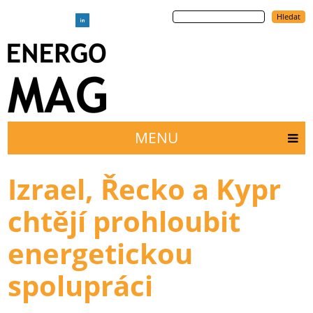
Přejít
Hledat
k
hlavnímu
obsahu
MENU
Main
menu
Izrael, Řecko a Kypr
chtějí prohloubit
energetickou
spolupráci