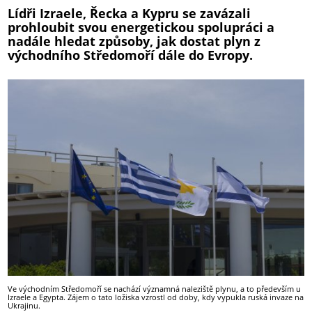
Lídři Izraele, Řecka a Kypru se zavázali
prohloubit svou energetickou spolupráci a
nadále hledat způsoby, jak dostat plyn z
východního Středomoří dále do Evropy.
Ve východním Středomoří se nachází významná naleziště plynu, a to především u
Izraele a Egypta. Zájem o tato ložiska vzrostl od doby, kdy vypukla ruská invaze na
Ukrajinu.