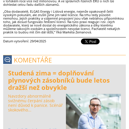
v loňském roce více než milionovou. A ve správních řízeních ERÚ o nich lze
dohledat celou řadu dalších záznamů.
„Oba dodavatelé, ELGAS Energy i Lidová energie, nejenže opakovaně čelili
vysokým pokutám, ale zrušili jsme jim také licence. Na trhu tedy působit
nemohou. Jejich praktiky a vzájemné propojení jsou však neblahou připomínkou
toho, jak dosud fungovalo řetězení licencí. Na tuto praxi reaguje i tzv. cejch
dodavatele, který se nově dostal do energetického zákona a díky kterému
můžeme takovým osobám a společnostem nevydat licenci. Pachatelé nekalých
praktik to budou mít čím dál těžší,“ říká Markéta Zemanová.
Datum vytvoření: 29/04/2025
KOMENTÁŘE
Studená zima = doplňování
plynových zásobníků bude letos
dražší než obvykle
Navzdory abnormálně
svižnému čerpání zásob
není důvod k panice. Scénář
skokového...