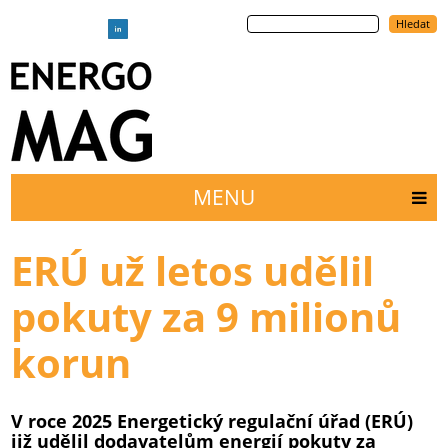
Přejít
Hledat
k
hlavnímu
obsahu
MENU
Main
menu
ERÚ už letos udělil
pokuty za 9 milionů
korun
V roce 2025 Energetický regulační úřad (ERÚ)
již udělil dodavatelům energií pokuty za