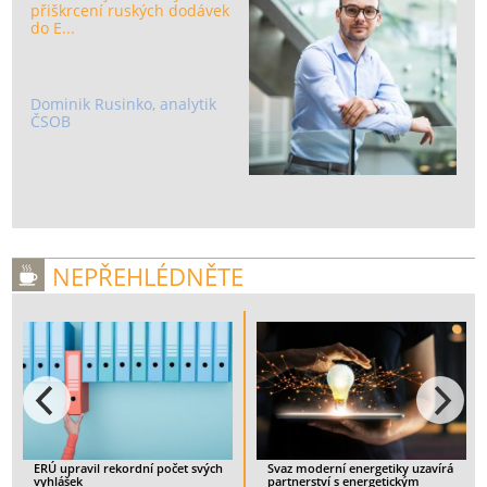
přiškrcení ruských dodávek
do E...
Dominik Rusinko, analytik
ČSOB
NEPŘEHLÉDNĚTE
ERÚ upravil rekordní počet svých
Svaz moderní energetiky uzavírá
vyhlášek
partnerství s energetickým