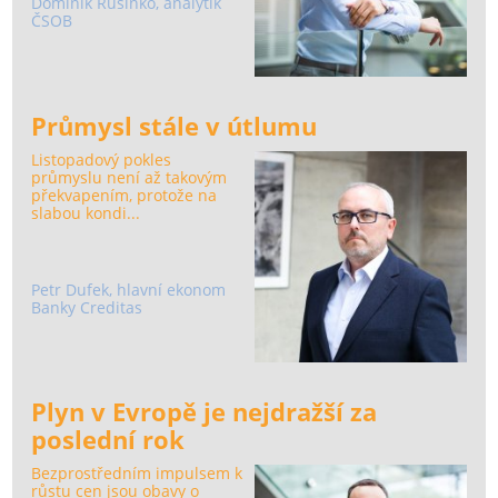
Dominik Rusinko, analytik
ČSOB
Průmysl stále v útlumu
Listopadový pokles
průmyslu není až takovým
překvapením, protože na
slabou kondi...
Petr Dufek, hlavní ekonom
Banky Creditas
Plyn v Evropě je nejdražší za
poslední rok
Bezprostředním impulsem k
růstu cen jsou obavy o