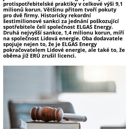
protispotřebitelské praktiky v celkové výši 9,1
milionů korun. Většinu přitom tvoří pokuty
pro dvě firmy. Historicky rekordní
šestimilionové sankci za jednání poškozující
spotřebitele čelí společnost ELGAS Energy.
Druhá nejvyšší sankce, 1,4 milionu korun, míří
na společnost Lidová energie. Oba dodavatele
spojuje nejen to, že je ELGAS Energy
pokračovatelem Lidové energie, ale také to, že
oběma již ERÚ zrušil licenci.