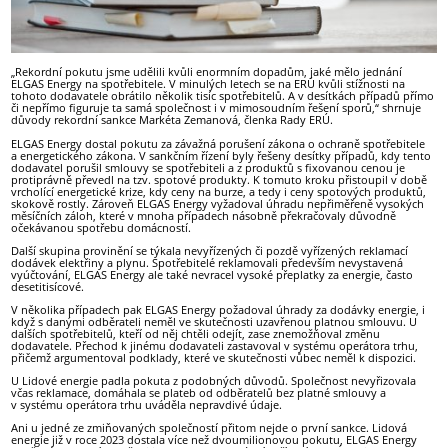
„Rekordní pokutu jsme udělili kvůli enormním dopadům, jaké mělo jednání
ELGAS Energy na spotřebitele. V minulých letech se na ERÚ kvůli stížnosti na
tohoto dodavatele obrátilo několik tisíc spotřebitelů. A v desítkách případů přímo
či nepřímo figuruje ta samá společnost i v mimosoudním řešení sporů,“ shrnuje
důvody rekordní sankce Markéta Zemanová, členka Rady ERÚ.
ELGAS Energy dostal pokutu za závažná porušení zákona o ochraně spotřebitele
a energetického zákona. V sankčním řízení byly řešeny desítky případů, kdy tento
dodavatel porušil smlouvy se spotřebiteli a z produktů s fixovanou cenou je
protiprávně převedl na tzv. spotové produkty. K tomuto kroku přistoupil v době
vrcholící energetické krize, kdy ceny na burze, a tedy i ceny spotových produktů,
skokově rostly. Zároveň ELGAS Energy vyžadoval úhradu nepřiměřeně vysokých
měsíčních záloh, které v mnoha případech násobně překračovaly důvodně
očekávanou spotřebu domácností.
Další skupina provinění se týkala nevyřízených či pozdě vyřízených reklamací
dodávek elektřiny a plynu. Spotřebitelé reklamovali především nevystavená
vyúčtování, ELGAS Energy ale také nevracel vysoké přeplatky za energie, často
desetitisícové.
V několika případech pak ELGAS Energy požadoval úhrady za dodávky energie, i
když s danými odběrateli neměl ve skutečnosti uzavřenou platnou smlouvu. U
dalších spotřebitelů, kteří od něj chtěli odejít, zase znemožňoval změnu
dodavatele. Přechod k jinému dodavateli zastavoval v systému operátora trhu,
přičemž argumentoval podklady, které ve skutečnosti vůbec neměl k dispozici.
U Lidové energie padla pokuta z podobných důvodů. Společnost nevyřizovala
včas reklamace, domáhala se plateb od odběratelů bez platné smlouvy a
v systému operátora trhu uváděla nepravdivé údaje.
Ani u jedné ze zmiňovaných společností přitom nejde o první sankce. Lidová
energie již v roce 2023 dostala více než dvoumilionovou pokutu, ELGAS Energy