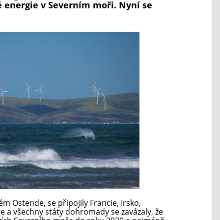
é energie v Severním moři. Nyní se
m Ostende, se připojily Francie, Irsko,
e a všechny státy dohromady se zavázaly, že