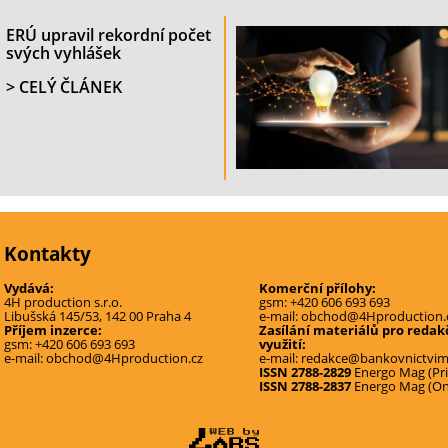
ERÚ upravil rekordní počet
svých vyhlášek
> CELÝ ČLÁNEK
Kontakty
Vydává:
Komerční přílohy:
4H production s.r.o.
gsm:
+420 606 693 693
Libušská 145/53, 142 00 Praha 4
e-mail:
obchod@4Hproduction.
Příjem inzerce:
Zasílání materiálů pro redak
gsm:
+420 606 693 693
využití:
e-mail:
obchod@4Hproduction.cz
e-mail:
redakce@bankovnictvima
ISSN 2788-2829
Energo Mag (Pri
ISSN 2788-2837
Energo Mag (On-