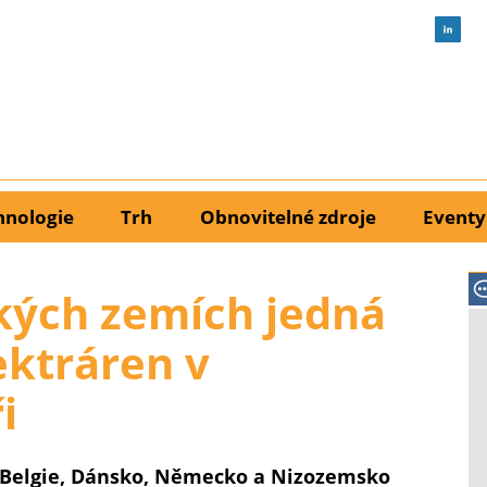
hnologie
Trh
Obnovitelné zdroje
Eventy
kých zemích jedná
ektráren v
i
 Belgie, Dánsko, Německo a Nizozemsko