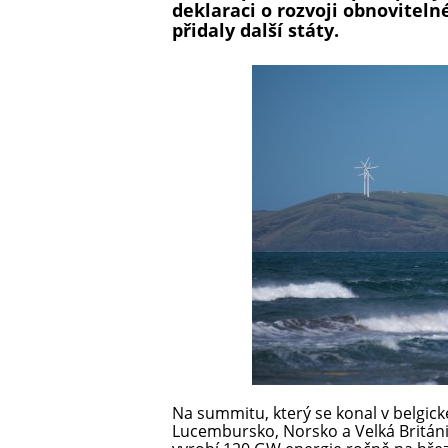
deklaraci o rozvoji obnoviteln
přidaly další státy.
Na summitu, který se konal v belgické
Lucembursko, Norsko a Velká Británi