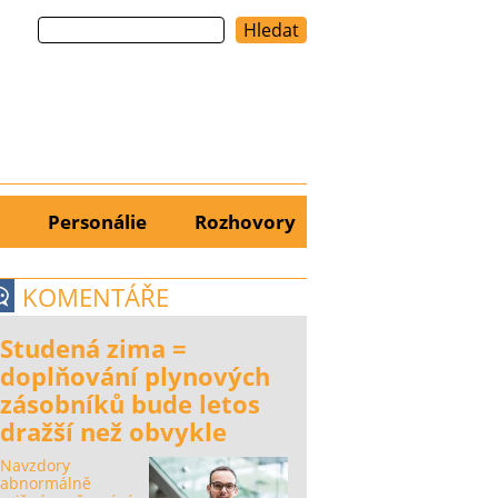
Hledat
Personálie
Rozhovory
KOMENTÁŘE
Studená zima =
doplňování plynových
zásobníků bude letos
dražší než obvykle
Navzdory
abnormálně