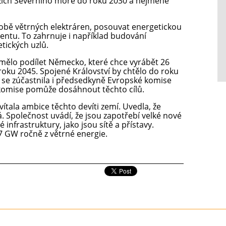
zích Severního moře do roku 2030 a nejméně
ýrobě větrných elektráren, posouvat energetickou
entu. To zahrnuje i například budování
tických uzlů.
mělo podílet Německo, které chce vyrábět 26
ku 2045. Spojené Království by chtělo do roku
se zúčastnila i předsedkyně Evropské komise
 komise pomůže dosáhnout těchto cílů.
tala ambice těchto devíti zemí. Uvedla, že
. Společnost uvádí, že jsou zapotřebí velké nové
é infrastruktury, jako jsou sítě a přístavy.
7 GW ročně z větrné energie.