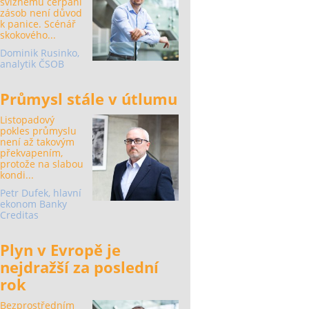
svižnému čerpání
zásob není důvod
k panice. Scénář
skokového...
Dominik Rusinko,
analytik ČSOB
Průmysl stále v útlumu
Listopadový
pokles průmyslu
není až takovým
překvapením,
protože na slabou
kondi...
Petr Dufek, hlavní
ekonom Banky
Creditas
Plyn v Evropě je
nejdražší za poslední
rok
Bezprostředním