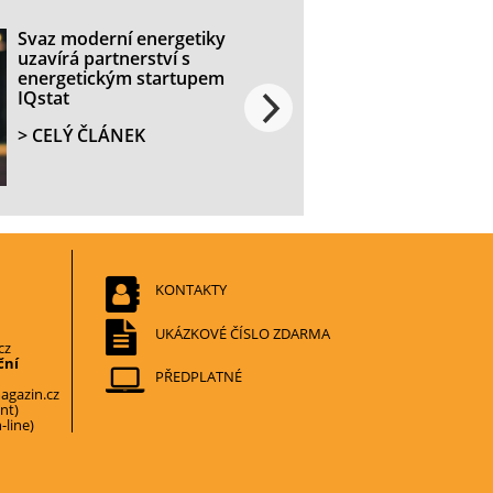
Svaz moderní energetiky
uzavírá partnerství s
energetickým startupem
IQstat
> CELÝ ČLÁNEK
KONTAKTY
UKÁZKOVÉ ČÍSLO ZDARMA
cz
ční
PŘEDPLATNÉ
gazin.cz
nt)
line)