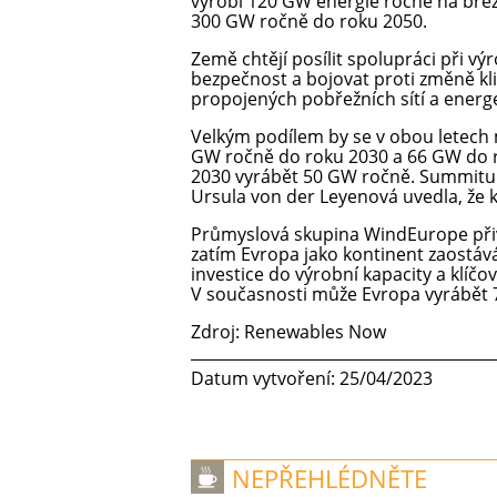
vyrobí 120 GW energie ročně na bře
300 GW ročně do roku 2050.
Země chtějí posílit spolupráci při v
bezpečnost a bojovat proti změně kli
propojených pobřežních sítí a energe
Velkým podílem by se v obou letech 
GW ročně do roku 2030 a 66 GW do ro
2030 vyrábět 50 GW ročně. Summitu 
Ursula von der Leyenová uvedla, že
Průmyslová skupina WindEurope přiví
zatím Evropa jako kontinent zaostává
investice do výrobní kapacity a klíčov
V současnosti může Evropa vyrábět 
Zdroj: Renewables Now
Datum vytvoření: 25/04/2023
NEPŘEHLÉDNĚTE