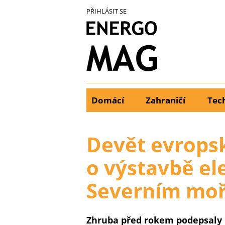
Přejít
PŘIHLÁSIT SE
k
hlavnímu
obsahu
Domácí
Zahraničí
Tec
Main
menu
Devět evrops
o výstavbě el
Severním moř
Zhruba před rokem podepsaly