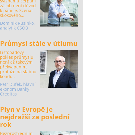
svižnému čerpání
zásob není důvod
k panice. Scénář
skokového...
Dominik Rusinko,
analytik ČSOB
Průmysl stále v útlumu
Listopadový
pokles průmyslu
není až takovým
překvapením,
protože na slabou
kondi...
Petr Dufek, hlavní
ekonom Banky
Creditas
Plyn v Evropě je
nejdražší za poslední
rok
Bezprostředním