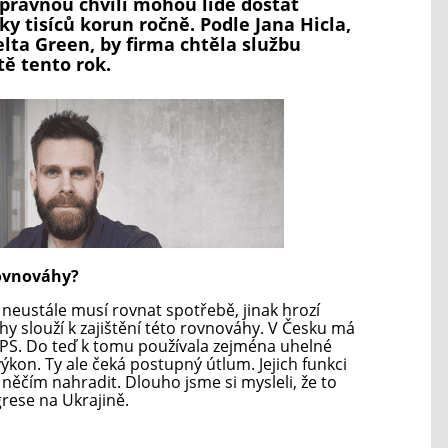
 správnou chvíli mohou lidé dostat
ky tisíců korun ročně. Podle Jana Hicla,
elta Green, by firma chtěla službu
tě tento rok.
rovnováhy?
y neustále musí rovnat spotřebě, jinak hrozí
y slouží k zajištění této rovnováhy. V Česku má
EPS. Do teď k tomu používala zejména uhelné
ýkon. Ty ale čeká postupný útlum. Jejich funkci
 něčím nahradit. Dlouho jsme si mysleli, že to
grese na Ukrajině.