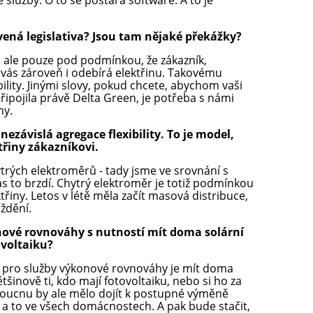
služby. O to se postará software. A to je
ravená legislativa? Jsou tam nějaké překážky?
á, ale pouze pod podmínkou, že zákazník,
 vás zároveň i odebírá elektřinu. Takovému
bility. Jinými slovy, pokud chcete, abychom vaši
pojila právě Delta Green, je potřeba s námi
ny.
ezávislá agregace flexibility. To je model,
řiny zákazníkovi.
trých elektroměrů - tady jsme ve srovnání s
ás to brzdí. Chytrý elektroměr je totiž podmínkou
třiny. Letos v létě měla začít masová distribuce,
oždění.
nové rovnováhy s nutností mít doma solární
ovoltaiku?
u pro služby výkonové rovnováhy je mít doma
tšinově ti, kdo mají fotovoltaiku, nebo si ho za
oucnu by ale mělo dojít k postupné výměně
 a to ve všech domácnostech. A pak bude stačit,