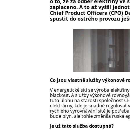
o to, že za odběr elektřiny ve
zaplaceno. A to až vyšší jednot
Chief Product Officera (CPO) D
spustit do ostrého provozu ješ
Co jsou vlastně služby výkonové 
V energetické síti se výroba elektřin
blackout. A služby výkonové rovnováh
tuto úlohu na starosti společnost Č
elektrárny, kde je snadné regulovat v
rychlého vyrovnávání sítě je potřeba
bude plyn, ale tohle změnila ruská a
Je už tato služba dostupná?