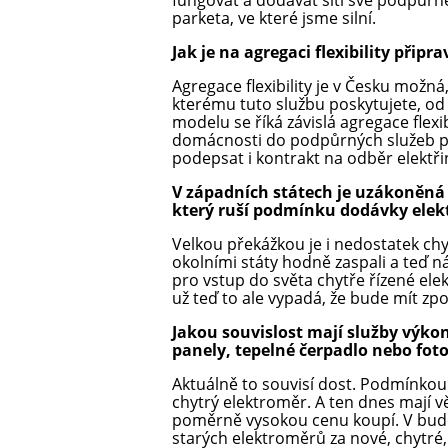
fungovat a dodávat síti své podpůrné 
parketa, ve které jsme silní.
Jak je na agregaci flexibility přip
Agregace flexibility je v Česku možn
kterému tuto službu poskytujete, od
modelu se říká závislá agregace flexi
domácnosti do podpůrných služeb při
podepsat i kontrakt na odběr elektři
V západních státech je uzákoněná n
který ruší podmínku dodávky elekt
Velkou překážkou je i nedostatek chy
okolními státy hodně zaspali a teď n
pro vstup do světa chytře řízené elek
už teď to ale vypadá, že bude mít zp
Jakou souvislost mají služby výko
panely, tepelné čerpadlo nebo fot
Aktuálně to souvisí dost. Podmínko
chytrý elektroměr. A ten dnes mají vě
poměrně vysokou cenu koupí. V bud
starých elektroměrů za nové, chytré,