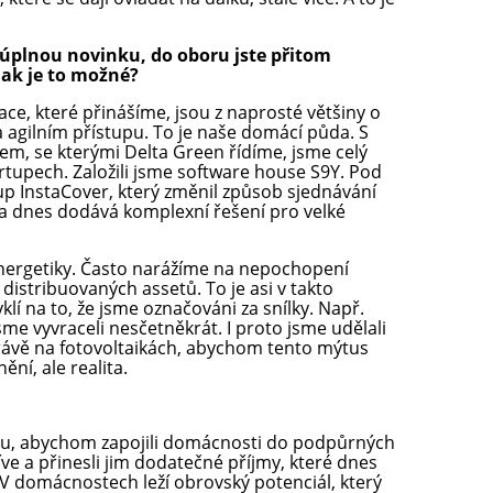
h úplnou novinku, do oboru jste přitom
Jak je to možné?
ace, které přinášíme, jsou z naprosté většiny o
 agilním přístupu. To je naše domácí půda. S
, se kterými Delta Green řídíme, jsme celý
artupech. Založili jsme software house S9Y. Pod
up InstaCover, který změnil způsob sjednávání
 a dnes dodává komplexní řešení pro velké
 energetiky. Často narážíme na nepochopení
 distribuovaných assetů. To je asi v takto
klí na to, že jsme označováni za snílky. Např.
jsme vyvraceli nesčetněkrát. I proto jsme udělali
ávě na fotovoltaikách, abychom tento mýtus
nění, ale realita.
mu, abychom zapojili domácnosti do podpůrných
e a přinesli jim dodatečné příjmy, které dnes
 V domácnostech leží obrovský potenciál, který