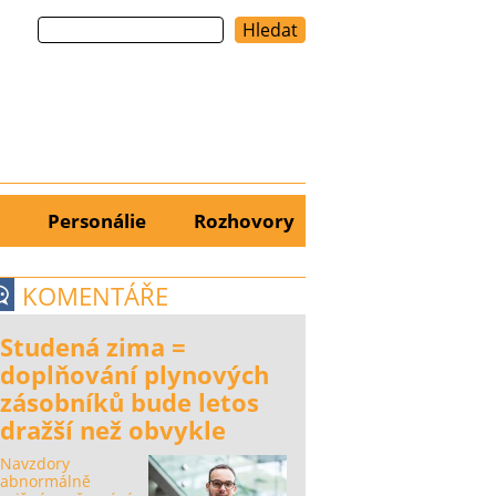
Hledat
Personálie
Rozhovory
KOMENTÁŘE
Studená zima =
doplňování plynových
zásobníků bude letos
dražší než obvykle
Navzdory
abnormálně