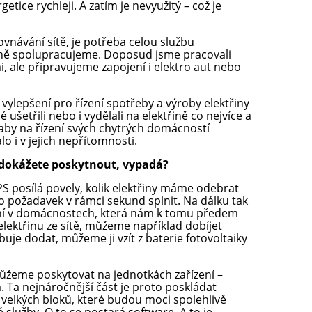
tice rychleji. A zatím je nevyužitý – což je
vnávání sítě, je potřeba celou službu
ivně spolupracujeme. Doposud jsme pracovali
i, ale připravujeme zapojení i elektro aut nebo
ylepšení pro řízení spotřeby a výroby elektřiny
 ušetřili nebo i vydělali na elektřině co nejvíce a
 aby na řízení svých chytrých domácností
o i v jejich nepřítomnosti.
u dokážete poskytnout, vypadá?
 posílá povely, kolik elektřiny máme odebrat
 požadavek v rámci sekund splnit. Na dálku tak
ení v domácnostech, která nám k tomu předem
ektřinu ze sítě, můžeme například dobíjet
uje dodat, můžeme ji vzít z baterie fotovoltaiky
žeme poskytovat na jednotkách zařízení –
 Ta nejnáročnější část je proto poskládat
o velkých bloků, které budou moci spolehlivě