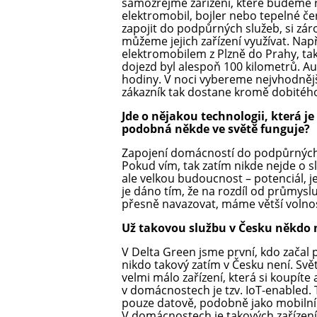
samozřejmě zařízení, které budeme ří
elektromobil, bojler nebo tepelné č
zapojit do podpůrných služeb, si zárov
můžeme jejich zařízení využívat. Napří
elektromobilem z Plzně do Prahy, tak
dojezd byl alespoň 100 kilometrů. Au
hodiny. V noci vybereme nejvhodněj
zákazník tak dostane kromě dobitého 
Jde o nějakou technologii, která j
podobná někde ve světě funguje?
Zapojení domácností do podpůrných s
Pokud vím, tak zatím nikde nejde o s
ale velkou budoucnost – potenciál, j
je dáno tím, že na rozdíl od průmy
přesně navazovat, máme větší volnos
Už takovou službu v Česku někdo 
V Delta Green jsme první, kdo začal 
nikdo takový zatím v Česku není. Svě
velmi málo zařízení, která si koupíte 
v domácnostech je tzv. IoT-enabled. 
pouze datově, podobně jako mobilní a
V domácnostech je takových zařízení, k