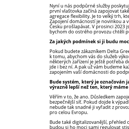
Nyní u nás podpůrné služby poskytují 
první vlaštovka začíná zapojovat tak
agregace flexibility. Je to velký trh, 
Zapojení domácností je novinkou a v 
Česku prošlapávat. V prosinci 2023 j
bychom do ostrého provozu chtěli pus
Za jakých podmínek si ji budu moc
Pokud budete zákazníkem Delta Gre
k tomu, abychom vás do služeb výko
některých zařízení je ještě potřeba d
jde i bez ní. A pak už vám budeme ka
zapojením vaší domácnosti do podp
Bude systém, který je označován ja
výrazně lepší než ten, který máme
Věřím v to, že ano. Důsledkem zapoje
bezpečnější síť. Pokud dojde k výpad
nebude tak snadné ji vyřadit z prov
pro celou Evropu.
Bude také digitalizovanější, přehled
budou si ho moci sami regulovat stisk