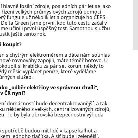
hlavně fosilní zdroje, posledních pár let se jako
é řízení velkých průmyslových zdrojů pomocí
který funguje už několik let a organizuje ho ČEPS.
Delta Green jsme první, kdo tuto cestu začal v
sme učinili první úspěšný test. Samotnou službu
tit ještě tento rok.
i koupit?
en s chytrým elektroměrem a dáte nám souhlas
nové rovnováhy zapojili, máte téměř hotovo. U
okoupit si krabičku za pár set korun, někdy to
ždý měsíc vyplácet peníze, které vyděláme
ůrných služeb.
ko „odběr elektřiny ve správnou chvíli“,
 v ČR nyní?
ní domácností bude decentralizovanější, a tak i
ku některého z velkých, centralizovaných zdrojů,
ozu. To by byla obrovská bezpečnostní výhoda
 o spotřebě budou mít lidé v kapse kalhot a
em jednoho tlačítka. A síť bude i zelenější,