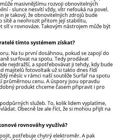
pomůže masivnějšímu rozvoji obnovitelných
ilní - slunce nesvítí vždy, vítr nefouká na povel.
án je takový, že obnovitelných zdrojů bude
sítě a neohrozit přitom její stabilitu,
 síť v rovnováze. Takovým nástrojem může být
atelé tímto systémem získat?
oru. Na tu první dosáhnou, pokud se zapojí do
vaně surfovat na spotu. Tedy prodávat
de nejdražší, a spotřebovávat ji tehdy, kdy bude
ad majitelů fotovoltaik už si takto dnes řídí
ždý měsíc v rámci naší soutěže Surfař na spotu
ší průměrnou cenu. A úspory jsou opravdu
odobný produkt chceme časem připravit i pro
odpůrných služeb. To, kolik lidem vyplatíme,
ládat. Obecně lze ale říct, že si mohou přijít na
ýkonové rovnováhy využívá?
jit, potřebuje chytrý elektroměr. A pak