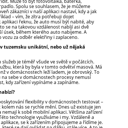
dit. Může to být fotovoltaika, baterka,
erpadlo. Spolu se souhlasem, že je můžeme
eň zákazníci v naší aplikaci nastaví, kdy a jak
klad – vím, že zítra potřebuji dojet
 aplikaci řeknu, že auto musí být nabité, aby
to se na takovou vzdálenost nabíjí asi dvě
ší úsek, během kterého auto nabijeme. A
vozu za odběr elektřiny i zaplaceno.
e v tuzemsku unikátní, nebo už nějaká
lužeb je téměř všude ve světě v počátcích.
lužbu, která by byla v tomto odvětví masová. Má
enž v domácnostech leží ladem, je obrovský. To
slu na sebe v domácnostech procesy nemusí
t, kdy zařízení vypínáme a zapínáme.
nabízí?
poskytování flexibility v domácnostech testovat –
t kolem nás se rychle mění. Dnes už existuje jen
a nemají k sobě mobilní aplikaci. Většina zařízení
Této technologie využíváme i my. Vzdáleně a
plikace, se k zařízením připojujeme a řídíme je.
teré se dají ovládat na dálku, stále více. A to je