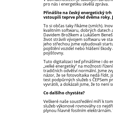
pro nás i energetiku skvělá zpráva.
Přinášíte na český energetický tr
vstoupili teprve před dvěma roky. 
To si občas taky říkáme (smích). Inov
kvalitním softwaru, dobrých datech a
Davidem Brožíkem a Lukášem Benešem
život strávili vývojem softwaru ve st
jeho střechou jsme vybudovali start
pojištění vozidel nebo hlášení škody
pojišťovny.
Tuto digitalizaci teď přinášíme i do
„velké energetiky” na možnosti řízení
tradičních odvětví normální. Jsme zvy
názor, že se fotovoltaika nedá řídit, 
test podpůrných služeb s ČEPSem pr
vyvrátili, a dokázali jsme, že to není s
Co dalšího chystáte?
Veškeré naše soustředění míří k to
služeb výkonové rovnováhy co nejdřív
plynou hlavně fosilním elektrárnám.