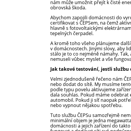
nám může umožnit přejít k čisté energe
obrovská škoda.
Abychom zapojili domácnosti do vyro
certifikovat s ČEPSem, na čemž akt
hlavně s fotovoltaickými elektrárnam
tepelných čerpadel.
A kromě toho všeho plánujeme další v
v domácnostech. Jinými slovy, aby lidé
stálo je to co nejméně námahy. Tak,
nemuseli vůbec myslet a vše fungoval
Jak takové testování, jestli služb
Velmi zjednodušeně řečeno nám ČEPS
nebo dodat do sítě. My musíme tento
podle typu povelu aktivujeme zaříz
dala souhlas. Pokud máme odebrat el
automobil. Pokud ji síť naopak potřeb
nebo vypnout nějakou spotřebu.
Tuto službu ČEPSu samozřejmě nemů
minimální objem je jedna megawatta.
domácnosti a jejich zařízení do takt