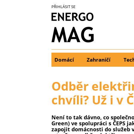
Přejít
PŘIHLÁSIT SE
k
hlavnímu
obsahu
Domácí
Zahraničí
Tec
Main
menu
Odběr elektři
chvíli? Už i v
Není to tak dávno, co společn
Green) ve spolupráci s ČEPS ja
zapojit domácnosti do služeb