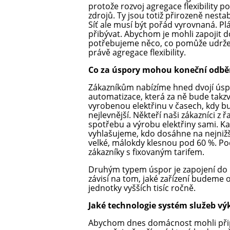
protože rozvoj agregace flexibility 
zdrojů. Ty jsou totiž přirozeně nestab
Síť ale musí být pořád vyrovnaná. Pl
přibývat. Abychom je mohli zapojit do 
potřebujeme něco, co pomůže udržet
právě agregace flexibility.
Co za úspory mohou koneční odběr
Zákazníkům nabízíme hned dvojí úsp
automatizace, která za ně bude takz
vyrobenou elektřinu v časech, kdy bu
nejlevnější. Někteří naši zákazníci z ř
spotřebu a výrobu elektřiny sami. Ka
vyhlašujeme, kdo dosáhne na nejniž
velké, málokdy klesnou pod 60 %. P
zákazníky s fixovaným tarifem.
Druhým typem úspor je zapojení do p
závisí na tom, jaké zařízení budeme ov
jednotky vyšších tisíc ročně.
Jaké technologie systém služeb v
Abychom dnes domácnost mohli připo