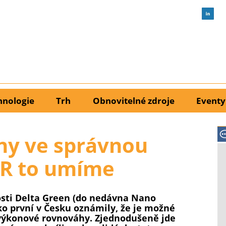
hnologie
Trh
Obnovitelné zdroje
Eventy
ny ve správnou
 ČR to umíme
osti Delta Green (do nedávna Nano
ko první v Česku oznámily, že je možné
 výkonové rovnováhy. Zjednodušeně jde