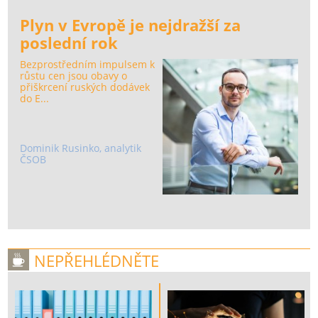
Plyn v Evropě je nejdražší za
poslední rok
Bezprostředním impulsem k
růstu cen jsou obavy o
přiškrcení ruských dodávek
do E...
Dominik Rusinko, analytik
ČSOB
NEPŘEHLÉDNĚTE