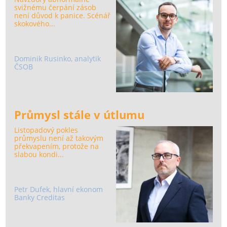
svižnému čerpání zásob
není důvod k panice. Scénář
skokového...
Dominik Rusinko, analytik
ČSOB
Průmysl stále v útlumu
Listopadový pokles
průmyslu není až takovým
překvapením, protože na
slabou kondi...
Petr Dufek, hlavní ekonom
Banky Creditas