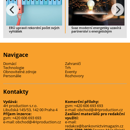
 upravil rekordní počet svých
Svaz moderní energetiky uzavírá
Spotře
lášek
partnerství s energetickým
ukonči
startupem IQstat
zajišt
ELÝ ČLÁNEK
> CELÝ ČLÁNEK
> CELÝ
Navigace
Domácí
Zahraničí
Technologie
Trh
Obnovitelné zdroje
Eventy
Personálie
Rozhovory
Kontakty
Vydává:
Komerční přílohy:
4H production s.r.o.
gsm:
+420 606 693 693
Libušská 145/53, 142 00 Praha 4
e-mail:
obchod@4Hproduction.cz
Příjem inzerce:
Zasílání materiálů pro redakční
gsm:
+420 606 693 693
využití:
e-mail:
obchod@4Hproduction.cz
e-mail:
redakce@bankovnictvimagazin.cz