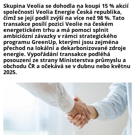
Skupina Veolia se dohodla na koupi 15 % akcií
společnosti Veolia Energie Česká republika,
čímž se její podíl zvýší na více než 98 %. Tato
transakce posílí pozici Veolie na českém
energetickém trhu a má pomoci splnit
ambiciózní závazky v rámci strategického
programu GreenUp, kterými jsou zejména
přechod na lokální a dekarbonizované zdroje
energie. Vypořádání transakce podléhá
posouzení ze strany Ministerstva průmyslu a
obchodu ČR a očekává se v dubnu nebo květnu
2025.