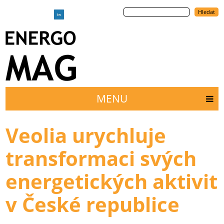
Přejít
Hledat
k
hlavnímu
obsahu
MENU
Main
menu
Veolia urychluje
transformaci svých
energetických aktivit
v České republice