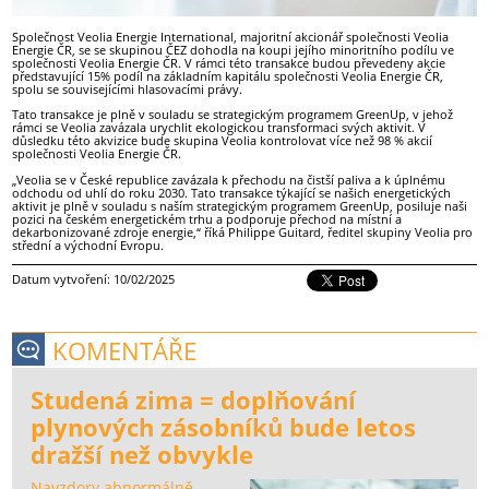
Společnost Veolia Energie International, majoritní akcionář společnosti Veolia
Energie ČR, se se skupinou ČEZ dohodla na koupi jejího minoritního podílu ve
společnosti Veolia Energie ČR. V rámci této transakce budou převedeny akcie
představující 15% podíl na základním kapitálu společnosti Veolia Energie ČR,
spolu se souvisejícími hlasovacími právy.
Tato transakce je plně v souladu se strategickým programem GreenUp, v jehož
rámci se Veolia zavázala urychlit ekologickou transformaci svých aktivit. V
důsledku této akvizice bude skupina Veolia kontrolovat více než 98 % akcií
společnosti Veolia Energie ČR.
„Veolia se v České republice zavázala k přechodu na čistší paliva a k úplnému
odchodu od uhlí do roku 2030. Tato transakce týkající se našich energetických
aktivit je plně v souladu s naším strategickým programem GreenUp, posiluje naši
pozici na českém energetickém trhu a podporuje přechod na místní a
dekarbonizované zdroje energie,“ říká Philippe Guitard, ředitel skupiny Veolia pro
střední a východní Evropu.
Datum vytvoření: 10/02/2025
KOMENTÁŘE
Studená zima = doplňování
plynových zásobníků bude letos
dražší než obvykle
Navzdory abnormálně