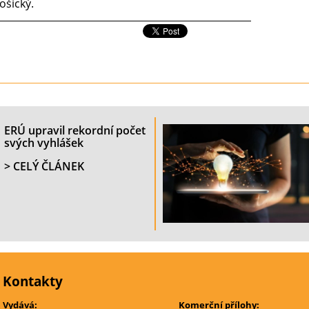
ošický.
ERÚ upravil rekordní počet
svých vyhlášek
> CELÝ ČLÁNEK
Kontakty
Vydává:
Komerční přílohy: