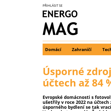
Přejít
PŘIHLÁSIT SE
k
hlavnímu
obsahu
Domácí
Zahraničí
Tec
Main
menu
Úsporné zdroj
účtech až 84 
Evropské domácnosti s fotovol
ušetřily v roce 2022 na účtech 
úsporného bydlení se tak vrac