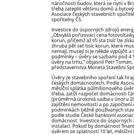
náročnosti budov, která se nyní v B
třeba zateplit většinu domů a bytový
Asociace českých stavebních spořite
spořitelny ČS.
Investice do úsporných zdrojů energi
„Obvyklá pořizovací cena fotovoltaiky
korun, přičemž až tři sta tisíc lze zí
zhruba pět set tisíc korun, které mu
nemají, musejí si je někde vypůjčit a
podmínky – úvěry se sazbami pod 4 
úvěry na trhu,“ objasnil Petr Toman
představenstva Moneta Stavební Spo
Úvěry ze stavebního spoření tak hraj
českých domácnostech. Podle Asocia
měsíční splátka půlmilionového úvěru
třeba, zatíží rozpočet domácnosti čás
(průměrná úroková sazba v únoru 202
zajištění nemovitostí a po započten
podmínkách běžně používaných stave
podle studie České bankovní asociac
domácnost. Investice do úsporných za
instalaci. Pokud by domácnost financ
úvěrem se splatností 10 let, měsíční