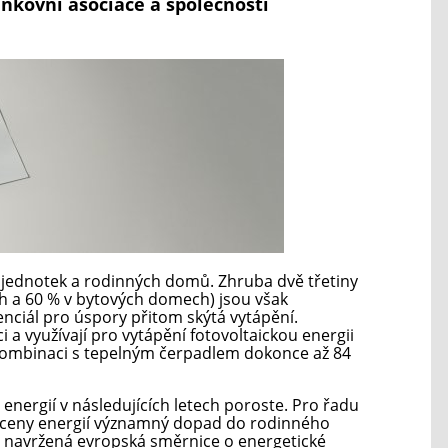
ankovní asociace a společnosti
h jednotek a rodinných domů. Zhruba dvě třetiny
h a 60 % v bytových domech) jsou však
enciál pro úspory přitom skýtá vytápění.
i a využívají pro vytápění fotovoltaickou energii
 kombinaci s tepelným čerpadlem dokonce až 84
nergií v následujících letech poroste. Pro řadu
é ceny energií významný dopad do rodinného
ě navržená evropská směrnice o energetické