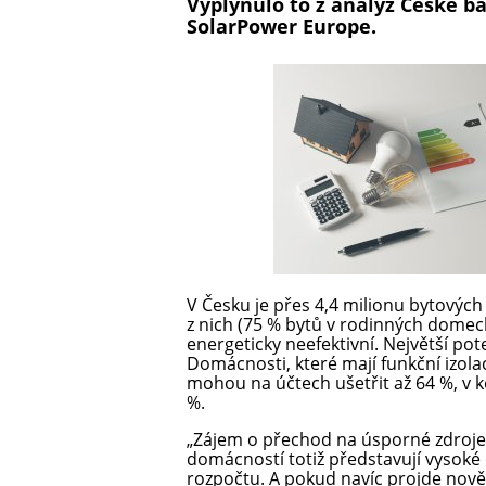
Vyplynulo to z analýz České b
SolarPower Europe.
V Česku je přes 4,4 milionu bytovýc
z nich (75 % bytů v rodinných domec
energeticky neefektivní. Největší pot
Domácnosti, které mají funkční izolac
mohou na účtech ušetřit až 64 %, v
%.
„Zájem o přechod na úsporné zdroje e
domácností totiž představují vysok
rozpočtu. A pokud navíc projde nov