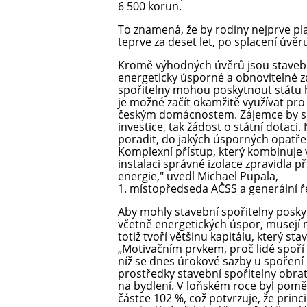
6 500 korun.
To znamená, že by rodiny nejprve plati
teprve za deset let, po splacení úvěr
Kromě výhodných úvěrů jsou staveb
energeticky úsporné a obnovitelné zd
spořitelny mohou poskytnout státu 
je možné začít okamžitě využívat pro 
českým domácnostem. Zájemce by si t
investice, tak žádost o státní dotaci
poradit, do jakých úsporných opatře
Komplexní přístup, který kombinuje
instalaci správné izolace zpravidla p
energie," uvedl Michael Pupala,
1. místopředseda AČSS a generální 
Aby mohly stavební spořitelny posky
včetně energetických úspor, musejí m
totiž tvoří většinu kapitálu, který st
„Motivačním prvkem, proč lidé spoří 
níž se dnes úrokové sazby u spoření
prostředky stavební spořitelny obra
na bydlení. V loňském roce byl pom
částce 102 %, což potvrzuje, že princ