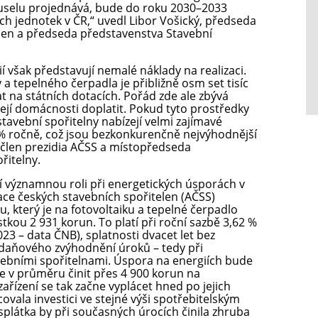
ruselu projednává, bude do roku 2030–2033
ch jednotek v ČR,“ uvedl Libor Vošický, předseda
len a předseda představenstva Stavební
í však představují nemalé náklady na realizaci.
 a tepelného čerpadla je přibližně osm set tisíc
skat na státních dotacích. Pořád zde ale zbývá
sejí domácnosti doplatit. Pokud tyto prostředky
 stavební spořitelny nabízejí velmi zajímavé
% ročně, což jsou bezkonkurenčně nejvýhodnější
, člen prezidia AČSS a místopředseda
řitelny.
í významnou roli při energetických úsporách v
ce českých stavebních spořitelen (AČSS)
, který je na fotovoltaiku a tepelné čerpadlo
tkou 2 931 korun. To platí při roční sazbě 3,62 %
3 – data ČNB), splatnosti dvacet let bez
í daňového zvýhodnění úroků – tedy při
bními spořitelnami. Úspora na energiích bude
e v průměru činit přes 4 900 korun na
řízení se tak začne vyplácet hned po jejich
ovala investici ve stejné výši spotřebitelským
 splátka by při současných úrocích činila zhruba