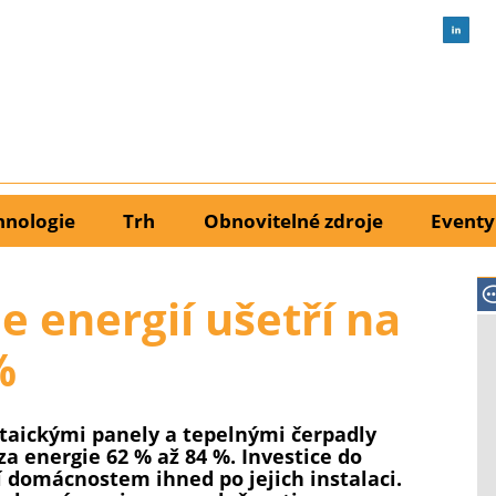
hnologie
Trh
Obnovitelné zdroje
Eventy
e energií ušetří na
%
taickými panely a tepelnými čerpadly
za energie 62 % až 84 %. Investice do
í domácnostem ihned po jejich instalaci.