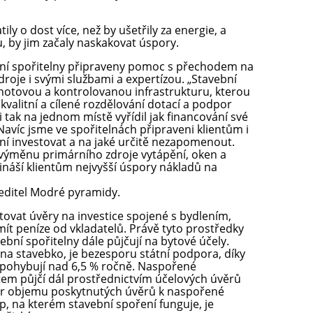
ly o dost více, než by ušetřily za energie, a
u, by jim začaly naskakovat úspory.
ní spořitelny připraveny pomoc s přechodem na
roje i svými službami a expertízou. „Stavební
hotovou a kontrolovanou infrastrukturu, kterou
kvalitní a cílené rozdělování dotací a podpor
ak na jednom místě vyřídil jak financování své
. Navíc jsme ve spořitelnách připraveni klientům i
ní investovat a na jaké určitě nezapomenout.
 výměnu primárního zdroje vytápění, oken a
řináší klientům nejvyšší úspory nákladů na
ředitel Modré pyramidy.
tovat úvěry na investice spojené s bydlením,
ít peníze od vkladatelů. Právě tyto prostředky
avební spořitelny dále půjčují na bytové účely.
na stavebko, je bezesporu státní podpora, díky
 pohybují nad 6,5 % ročně. Naspořené
tem půjčí dál prostřednictvím účelových úvěrů
ěr objemu poskytnutých úvěrů k naspořené
ip, na kterém stavební spoření funguje, je