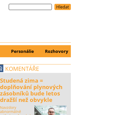
Hledat
Personálie
Rozhovory
KOMENTÁŘE
Studená zima =
doplňování plynových
zásobníků bude letos
dražší než obvykle
Navzdory
abnormálně