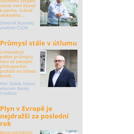
svižnému čerpání
zásob není důvod
k panice. Scénář
skokového...
Dominik Rusinko,
analytik ČSOB
Průmysl stále v útlumu
Listopadový
pokles průmyslu
není až takovým
překvapením,
protože na slabou
kondi...
Petr Dufek, hlavní
ekonom Banky
Creditas
Plyn v Evropě je
nejdražší za poslední
rok
Bezprostředním