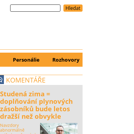
Hledat
Personálie
Rozhovory
KOMENTÁŘE
Studená zima =
doplňování plynových
zásobníků bude letos
dražší než obvykle
Navzdory
abnormálně