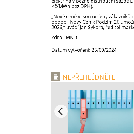
elektřina v běžné distribuční sazbě
Kč/MWh bez DPH).
„Nové ceníky jsou určeny zákazníkům,
období. Nový Ceník Podzim 26 umožň
2026,“ uvádí Jan Sýkora, ředitel ma
Zdroj: MND
Datum vytvoření: 25/09/2024
NEPŘEHLÉDNĚTE