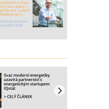
impulsem k růstu
cen jsou obavy o
přiškrcení ruských
dodávek do E...
Dominik Rusinko,
analytik ČSOB
Svaz moderní energetiky
uzavírá partnerství s
energetickým startupem
IQstat
> CELÝ ČLÁNEK