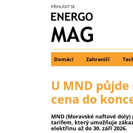
Přejít
PŘIHLÁSIT SE
k
hlavnímu
obsahu
Domácí
Zahraničí
Tec
Main
menu
U MND půjde 
cena do konce
MND (Moravské naftové doly) p
tarifem, který umožňuje zákaz
elektřinu až do 30. září 2026.