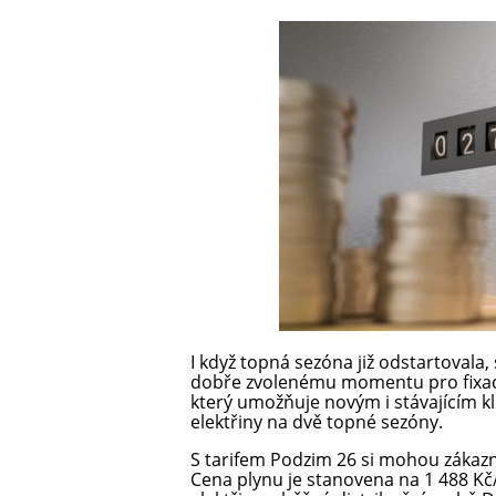
I když topná sezóna již odstartovala,
dobře zvolenému momentu pro fixaci 
který umožňuje novým i stávajícím k
elektřiny na dvě topné sezóny.
S tarifem Podzim 26 si mohou zákazní
Cena plynu je stanovena na 1 488 K