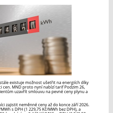
 stále existuje možnost ušetřit na energiích díky
cen. MND proto nyní nabízí tarif Podzim 26,
lientům uzavřít smlouvu na pevné ceny plynu a
ci zajistit neměnné ceny až do konce září 2026.
č/MWh s DPH (1 229,75 Kč/MWh bez DPH), a