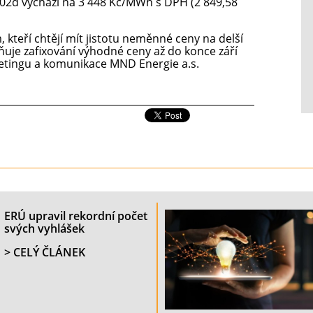
 D02d vychází na 3 448 Kč/MWh s DPH (2 849,58
 kteří chtějí mít jistotu neměnné ceny na delší
uje zafixování výhodné ceny až do konce září
rketingu a komunikace MND Energie a.s.
ERÚ upravil rekordní počet
svých vyhlášek
> CELÝ ČLÁNEK