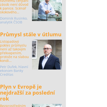
svižnému čerpání
zásob není důvod
k panice. Scénář
skokového...
Dominik Rusinko,
analytik ČSOB
Průmysl stále v útlumu
Listopadový
pokles průmyslu
není až takovým
překvapením,
protože na slabou
kondi...
Petr Dufek, hlavní
ekonom Banky
Creditas
Plyn v Evropě je
nejdražší za poslední
rok
Bezprostředním