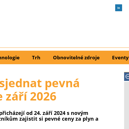
hnologie
Trh
Obnovitelné zdroje
Eventy
sjednat pevná
 září 2026
řicházejí od 24. září 2024 s novým
níkům zajistit si pevné ceny za plyn a