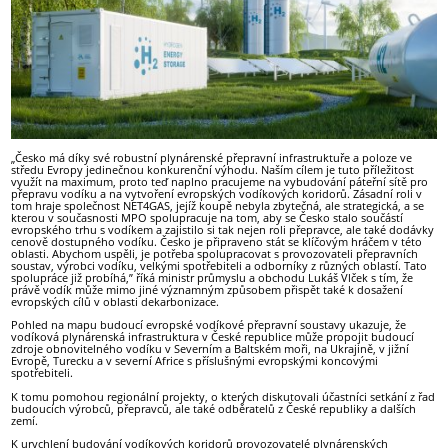
„Česko má díky své robustní plynárenské přepravní infrastruktuře a poloze ve
středu Evropy jedinečnou konkurenční výhodu. Naším cílem je tuto příležitost
využít na maximum, proto teď naplno pracujeme na vybudování páteřní sítě pro
přepravu vodíku a na vytvoření evropských vodíkových koridorů. Zásadní roli v
tom hraje společnost NET4GAS, jejíž koupě nebyla zbytečná, ale strategická, a se
kterou v současnosti MPO spolupracuje na tom, aby se Česko stalo součástí
evropského trhu s vodíkem a zajistilo si tak nejen roli přepravce, ale také dodávky
cenově dostupného vodíku. Česko je připraveno stát se klíčovým hráčem v této
oblasti. Abychom uspěli, je potřeba spolupracovat s provozovateli přepravních
soustav, výrobci vodíku, velkými spotřebiteli a odborníky z různých oblastí. Tato
spolupráce již probíhá,” říká ministr průmyslu a obchodu Lukáš Vlček s tím, že
právě vodík může mimo jiné významným způsobem přispět také k dosažení
evropských cílů v oblasti dekarbonizace.
Pohled na mapu budoucí evropské vodíkové přepravní soustavy ukazuje, že
vodíková plynárenská infrastruktura v České republice může propojit budoucí
zdroje obnovitelného vodíku v Severním a Baltském moři, na Ukrajině, v jižní
Evropě, Turecku a v severní Africe s příslušnými evropskými koncovými
spotřebiteli.
K tomu pomohou regionální projekty, o kterých diskutovali účastníci setkání z řad
budoucích výrobců, přepravců, ale také odběratelů z České republiky a dalších
zemí.
K urychlení budování vodíkových koridorů provozovatelé plynárenských