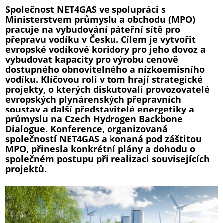
Společnost NET4GAS ve spolupráci s
Ministerstvem průmyslu a obchodu (MPO)
pracuje na vybudování páteřní sítě pro
přepravu vodíku v Česku. Cílem je vytvořit
evropské vodíkové koridory pro jeho dovoz a
vybudovat kapacity pro výrobu cenově
dostupného obnovitelného a nízkoemisního
vodíku. Klíčovou roli v tom hrají strategické
projekty, o kterých diskutovali provozovatelé
evropských plynárenských přepravních
soustav a další představitelé energetiky a
průmyslu na Czech Hydrogen Backbone
Dialogue. Konference, organizovaná
společností NET4GAS a konaná pod záštitou
MPO, přinesla konkrétní plány a dohodu o
společném postupu při realizaci souvisejících
projektů.