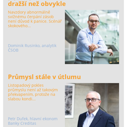
dražší než obvykle
Navzdory abnormálně
svižnému čerpání zásob
není důvod k panice. Scénář
skokového...
Dominik Rusinko, analytik
ČSOB
Průmysl stále v útlumu
Listopadový pokles
průmyslu není až takovým
překvapením, protože na
slabou kondi...
Petr Dufek, hlavní ekonom
Banky Creditas