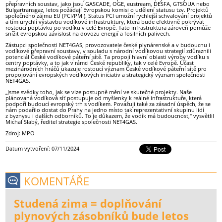
přepravních soustav, jako jsou GASCADE, OGE, eustream, DESFA, GTSOUA nebo
Bulgartransgaz, letos požádají Evropskou komisi o udělení statusu tzv. Projektů
společného zájmu EU (PCI/PMI). Status PCI umožní rychlejší schvalování projektů
a tím urychlí výstavbu vodíkové infrastruktury, která bude efektivně pokrývat
rostoucí poptávku po vodíku v celé Evropě. Tato infrastruktura zároveň pomůže
snížit evropskou závislost na dovozu energií a fosilních palivech.
Zástupci společnosti NET4GAS, provozovatele české plynárenské a v budoucnu i
vodíkové přepravní soustavy, v souladu s národní vodíkovou strategií zdůraznili
potenciál České vodíkové páteřní sítě. Ta propojí hlavní oblasti výroby vodíku s
centry poptávky, a to jak v rámci České republiky, tak v celé Evropě. Účast
mezinárodních hráčů ukazuje rostoucí význam České vodíkové páteřní sítě pro
propojování evropských vodíkových iniciativ a strategický význam společnosti
NET4GAS.
„Jsme svědky toho, jak se vize postupně mění ve skutečné projekty. Naše
plánovaná vodíková síť postupuje od myšlenky k reálné infrastruktuře, která
podpoří budoucí evropský trh s vodíkem. Považuji také za zásadní úspěch, že se
nám podařilo dostat do Prahy na jedno místo tak reprezentativní skupinu lidí
z byznysu i dalších odborníků. To je důkazem, že vodík má budoucnost,“ vysvětlil
Michal Slabý, ředitel strategie společnosti NET4GAS.
Zdroj: MPO
Datum vytvoření: 07/11/2024
KOMENTÁŘE
Studená zima = doplňování
plynových zásobníků bude letos