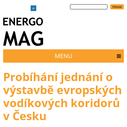
Přejít
Hledat
k
hlavnímu
obsahu
MENU
Main
menu
Probíhání jednání o
výstavbě evropských
vodíkových koridorů
v Česku