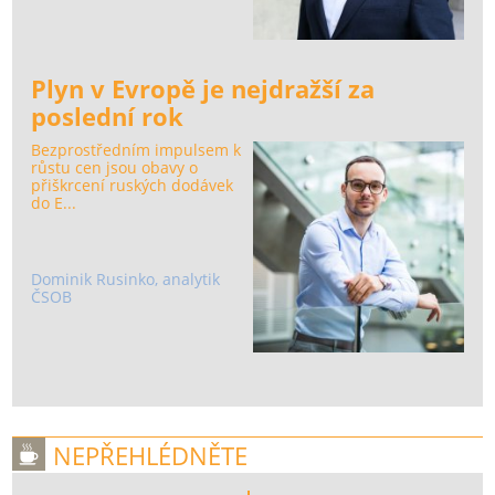
Plyn v Evropě je nejdražší za
poslední rok
Bezprostředním impulsem k
růstu cen jsou obavy o
přiškrcení ruských dodávek
do E...
Dominik Rusinko, analytik
ČSOB
NEPŘEHLÉDNĚTE