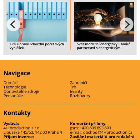
ekordní počet svých
Svaz moderní energetiky uzavírá
Spotřebitelé bud
partnerství s energetickým
ukončit smlouvu 
startupem IQstat
zajištěným doda
K
> CELÝ ČLÁNEK
> CELÝ ČLÁNEK
Navigace
Domácí
Zahraničí
Technologie
Trh
Obnovitelné zdroje
Eventy
Personálie
Rozhovory
Kontakty
Vydává:
Komerční přílohy:
4H production s.r.o.
gsm:
+420 606 693 693
Libušská 145/53, 142 00 Praha 4
e-mail:
obchod@4Hproduction.cz
Příjem inzerce:
Zasílání materiálů pro redakční