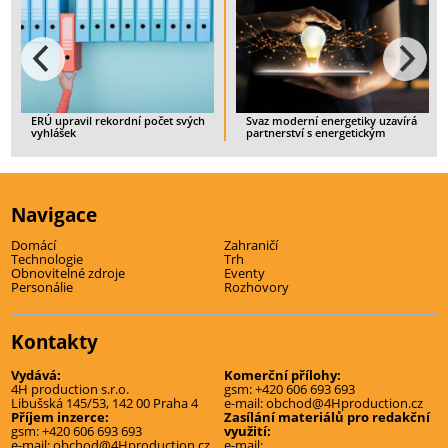
čet svých
Svaz moderní energetiky uzavírá
Spotřebitelé budou mít mo
partnerství s energetickým
ukončit smlouvu s nedostat
startupem IQstat
zajištěným dodavatelem
> CELÝ ČLÁNEK
> CELÝ ČLÁNEK
Navigace
Domácí
Zahraničí
Technologie
Trh
Obnovitelné zdroje
Eventy
Personálie
Rozhovory
Kontakty
Vydává:
Komerční přílohy:
4H production s.r.o.
gsm:
+420 606 693 693
Libušská 145/53, 142 00 Praha 4
e-mail:
obchod@4Hproduction.cz
Příjem inzerce:
Zasílání materiálů pro redakční
gsm:
+420 606 693 693
využití:
e-mail:
obchod@4Hproduction.cz
e-mail: