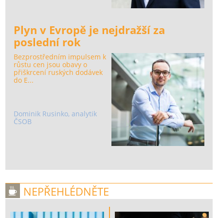
Plyn v Evropě je nejdražší za
poslední rok
Bezprostředním impulsem k
růstu cen jsou obavy o
přiškrcení ruských dodávek
do E...
Dominik Rusinko, analytik
ČSOB
NEPŘEHLÉDNĚTE