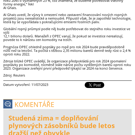
roku 2045 o významných 23 %, což znamená, že budeme potřebovat všechny
formy energie,“ řekl
Al Ghais.
Al Ghais uvedl, že výzvy k omezení nebo zastavení financování nových ropných
projektů jsou nerealistické a nemoudré. Připustil však, že je zapotřebí technologie,
která by se vypořádala s pokračujícími emisemi fosilních paliv.
Globální ropný průmysl podle něj bude potřebovat do stejného roku investice ve
výši
12,1 bilionu dolarů. Manažeři z OPEC varují, že pokud se investice nerealizují,
povede to k nárůstu cen komodity na trzích.
Prognóza OPEC ohledně poptáky po ropě pro rok 2024 bude pravděpodobně
nižší než ta letošní. Ta počítá s těžbou 2,35 milionu barelů denně tedy růst o 2,4 %
oproti roku 2022.
Zdroje blízké OPEC uvádějí, že organizace předpokládá pro rok 2024 zpomalení
poptávky po komoditě, nicméně stále nárůst počtu vytěžených barelů oproti roku
2023. Organizace zveřejní první předpověď týkající se 2024 na konci července.
Zdroj: Reuters
Datum vytvoření: 11/07/2023
KOMENTÁŘE
Studená zima = doplňování
plynových zásobníků bude letos
dražší než obvykle