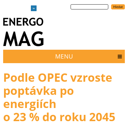
Přejít
Hledat
k
hlavnímu
obsahu
MENU
Main
menu
Podle OPEC vzroste
poptávka po
energiích
o 23 % do roku 2045