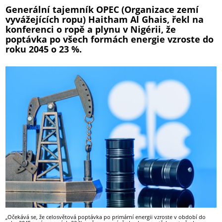
Generální tajemník OPEC (Organizace zemí
vyvážejících ropu) Haitham Al Ghais, řekl na
konferenci o ropě a plynu v Nigérii, že
poptávka po všech formách energie vzroste do
roku 2045 o 23 %.
„Očekává se, že celosvětová poptávka po primární energii vzroste v období do