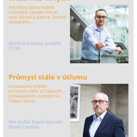
Navzdory abnormálně
svižnému čerpání zásob
není důvod k panice. Scénář
skokového...
Dominik Rusinko, analytik
ČSOB
Průmysl stále v útlumu
Listopadový pokles
průmyslu není až takovým
překvapením, protože na
slabou kondi...
Petr Dufek, hlavní ekonom
Banky Creditas