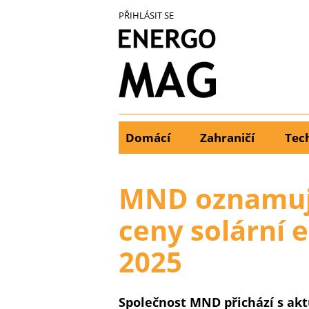
Přejít
PŘIHLÁSIT SE
k
hlavnímu
obsahu
Domácí
Zahraničí
Tec
Main
menu
MND oznamuj
ceny solární e
2025
Společnost MND přichází s ak