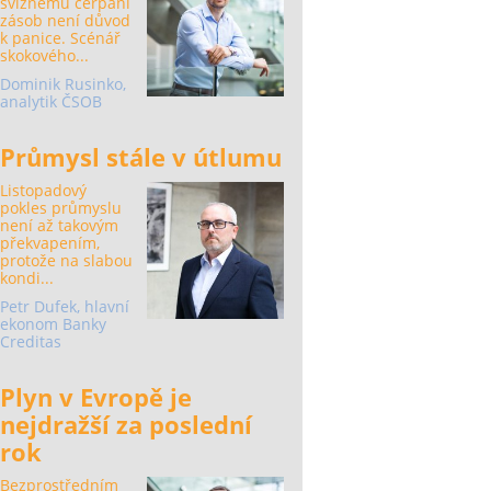
svižnému čerpání
zásob není důvod
k panice. Scénář
skokového...
Dominik Rusinko,
analytik ČSOB
Průmysl stále v útlumu
Listopadový
pokles průmyslu
není až takovým
překvapením,
protože na slabou
kondi...
Petr Dufek, hlavní
ekonom Banky
Creditas
Plyn v Evropě je
nejdražší za poslední
rok
Bezprostředním