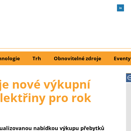
hnologie
Trh
Obnovitelné zdroje
Eventy
e nové výkupní
lektřiny pro rok
tualizovanou nabídkou výkupu přebytků