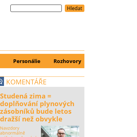
Hledat
Personálie
Rozhovory
KOMENTÁŘE
Studená zima =
doplňování plynových
zásobníků bude letos
dražší než obvykle
Navzdory
abnormálně