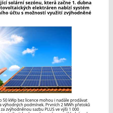
jící solární sezónu, která začne 1. dubna
otovoltaických elektráren nabízí systém
ního účtu s možností využití zvýhodněné
 do 50 kWp bez licence mohou i nadále prodávat
 za výhodných podmínek. Prvních 2 MWh přetoků
za zvýhodněnou sazbu PLUS ve výši 1 000