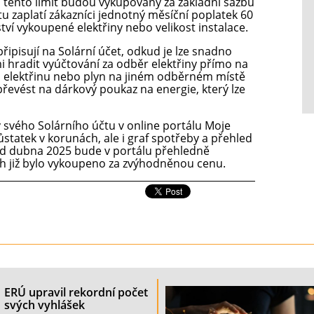
d tento limit budou vykupovány za základní sazbu
u zaplatí zákazníci jednotný měsíční poplatek 60
ví vykoupené elektřiny nebo velikost instalace.
připisují na Solární účet, odkud je lze snadno
mi hradit vyúčtování za odběr elektřiny přímo na
 za elektřinu nebo plyn na jiném odběrném místě
řevést na dárkový poukaz na energie, který lze
 svého Solárního účtu v online portálu Moje
statek v korunách, ale i graf spotřeby a přehled
d dubna 2025 bude v portálu přehledně
Wh již bylo vykoupeno za zvýhodněnou cenu.
ERÚ upravil rekordní počet
svých vyhlášek