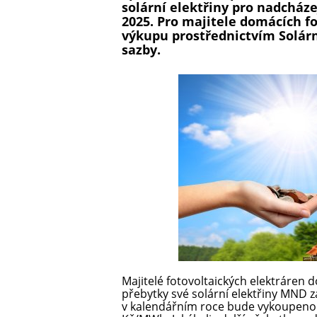
solární elektřiny pro nadcháze
2025. Pro majitele domácích f
výkupu prostřednictvím Solár
sazby.
Majitelé fotovoltaických elektráren
přebytky své solární elektřiny MND
v kalendářním roce bude vykoupeno 