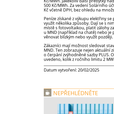
Kč/MWh. Jakékoliv další přebytky na
500 Kč/MWh. Za vedení Solárního účt
Kč včetně DPH, bez ohledu na množst
Peníze získané z výkupu elektřiny se 
využít několika způsoby. Dají se s ni
místě s fotovoltaikou, platit zálohy
u MND (například na chatě) nebo je p
věnovat blízkým nebo využít později.
Zákazníci mají možnost sledovat stav
MND. Ten zobrazuje nejen aktuální zů
o čerpání zvýhodněné sazby PLUS. O
uvedeno, kolik z ročního limitu 2 M
Datum vytvoření: 20/02/2025
NEPŘEHLÉDNĚTE