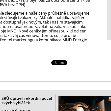
Wh bez DPH) a plyn pak za obchodní cenu 1 488
MWh bez DPH).
tále sledujeme a naše ceny průběžně upravujeme
k stávající zákazníky. Aktuální nabídka zajištění
ět dostupná jak novým, tak i našim stávajícím
ohou napsat nebo zavolat na zákaznickou linku.
 Moje MND. Nové ceníky jim přinesou klid od cen
u tak svůj čas věnovat tomu, co je pro ně
a, ředitel marketingu a komunikace MND Energie
ERÚ upravil rekordní počet
svých vyhlášek