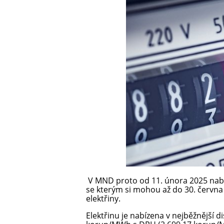
V MND proto od 11. února 2025 nabíz
se kterým si mohou až do 30. června 
elektřiny.
Elektřinu je nabízena v nejběžnější d