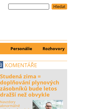
Hledat
Personálie
Rozhovory
KOMENTÁŘE
Studená zima =
doplňování plynových
zásobníků bude letos
dražší než obvykle
Navzdory
abnormálně