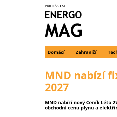
Přejít
PŘIHLÁSIT SE
k
hlavnímu
obsahu
Domácí
Zahraničí
Tec
Main
menu
MND nabízí fi
2027
MND nabízí nový Ceník Léto 27,
obchodní cenu plynu a elektřiny