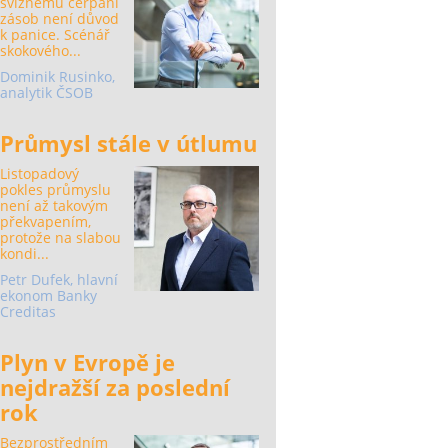
svižnému čerpání
zásob není důvod
k panice. Scénář
skokového...
Dominik Rusinko,
analytik ČSOB
Průmysl stále v útlumu
Listopadový
pokles průmyslu
není až takovým
překvapením,
protože na slabou
kondi...
Petr Dufek, hlavní
ekonom Banky
Creditas
Plyn v Evropě je
nejdražší za poslední
rok
Bezprostředním