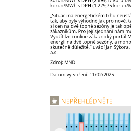
korun/MWh s DPH (2 699,17 korun/M
korun/MWh s DPH (1 229,75 korun/
„Situaci na energetickém trhu neus
tak, aby byly výhodné jak pro nové, ta
si cen na dvě topné sezóny je tak op
zákazníkům. Pro její sjednání nám m
Využít lze i online zákaznický portál
energií na dvě topné sezóny, a moho
skutečně důležité,“ uvádí Jan Sýkor
a.s.
Zdroj: MND
Datum vytvoření: 11/02/2025
NEPŘEHLÉDNĚTE