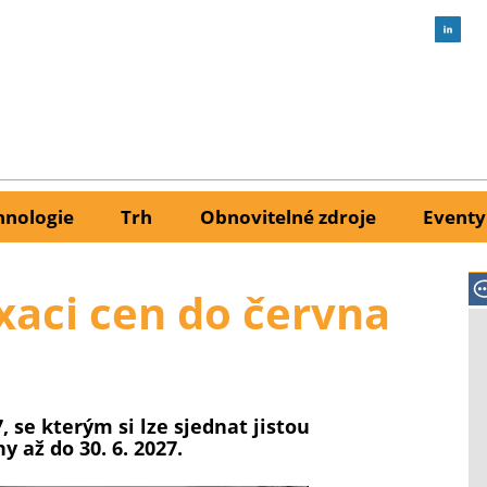
hnologie
Trh
Obnovitelné zdroje
Eventy
xaci cen do června
 se kterým si lze sjednat jistou
 až do 30. 6. 2027.