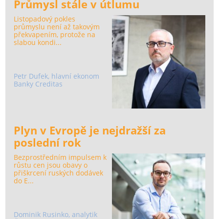
Průmysl stále v útlumu
Listopadový pokles
průmyslu není až takovým
překvapením, protože na
slabou kondi...
Petr Dufek, hlavní ekonom
Banky Creditas
Plyn v Evropě je nejdražší za
poslední rok
Bezprostředním impulsem k
růstu cen jsou obavy o
přiškrcení ruských dodávek
do E...
Dominik Rusinko, analytik