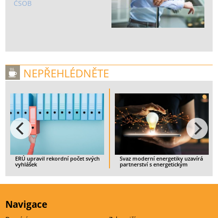
ČSOB
NEPŘEHLÉDNĚTE
vil rekordní počet svých
Svaz moderní energetiky uzavírá
Spotřebitel
partnerství s energetickým
ukončit sml
startupem IQstat
zajištěným 
ČLÁNEK
> CELÝ ČLÁNEK
> CELÝ ČLÁ
Navigace