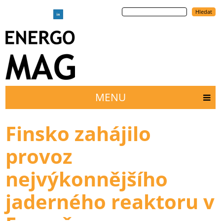
Přejít
Hledat
k
hlavnímu
obsahu
MENU
Main
menu
Finsko zahájilo
provoz
nejvýkonnějšího
jaderného reaktoru v