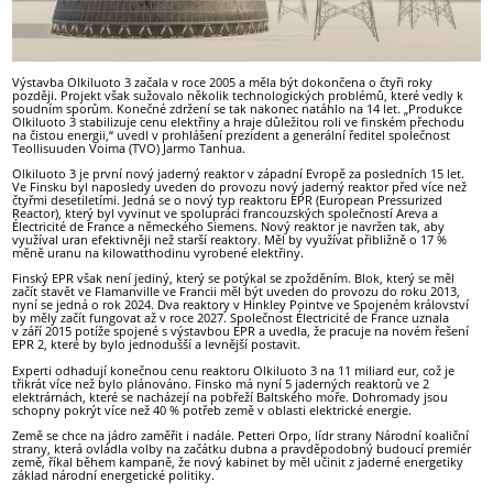
Výstavba Olkiluoto 3 začala v roce 2005 a měla být dokončena o čtyři roky
později. Projekt však sužovalo několik technologických problémů, které vedly k
soudním sporům. Konečné zdržení se tak nakonec natáhlo na 14 let. „Produkce
Olkiluoto 3 stabilizuje cenu elektřiny a hraje důležitou roli ve finském přechodu
na čistou energii,“ uvedl v prohlášení prezident a generální ředitel společnost
Teollisuuden Voima (TVO) Jarmo Tanhua.
Olkiluoto 3 je první nový jaderný reaktor v západní Evropě za posledních 15 let.
Ve Finsku byl naposledy uveden do provozu nový jaderný reaktor před více než
čtyřmi desetiletími. Jedná se o nový typ reaktoru EPR (European Pressurized
Reactor), který byl vyvinut ve spolupráci francouzských společností Areva a
Électricité de France a německého Siemens. Nový reaktor je navržen tak, aby
využíval uran efektivněji než starší reaktory. Měl by využívat přibližně o 17 %
měně uranu na kilowatthodinu vyrobené elektřiny.
Finský EPR však není jediný, který se potýkal se zpožděním. Blok, který se měl
začít stavět ve Flamanville ve Francii měl být uveden do provozu do roku 2013,
nyní se jedná o rok 2024. Dva reaktory v Hinkley Pointve ve Spojeném království
by měly začít fungovat až v roce 2027. Společnost Électricité de France uznala
v září 2015 potíže spojené s výstavbou EPR a uvedla, že pracuje na novém řešení
EPR 2, které by bylo jednodušší a levnější postavit.
Experti odhadují konečnou cenu reaktoru Olkiluoto 3 na 11 miliard eur, což je
třikrát více než bylo plánováno. Finsko má nyní 5 jaderných reaktorů ve 2
elektrárnách, které se nacházejí na pobřeží Baltského moře. Dohromady jsou
schopny pokrýt více než 40 % potřeb země v oblasti elektrické energie.
Země se chce na jádro zaměřit i nadále. Petteri Orpo, lídr strany Národní koaliční
strany, která ovládla volby na začátku dubna a pravděpodobný budoucí premiér
země, říkal během kampaně, že nový kabinet by měl učinit z jaderné energetiky
základ národní energetické politiky.