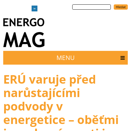
Přejít
Hledat
k
hlavnímu
obsahu
MENU
Main
menu
ERÚ varuje před
narůstajícími
podvody v
energetice – oběťmi