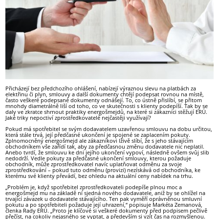
Přicházejí bez předchozího ohlášení, nabízejí výraznou slevu na platbách za
elektřinu či plyn, smlouvy a další dokumenty chtějí podepsat rovnou na místě,
často veškeré podepsané dokumenty odnášejí. To, co ústně přislíbí, se přitom
mnohdy diametrálně liší od toho, co ve skutečnosti s klienty podepíší. Tak by se
daly ve zkratce shrnout praktiky energošmejdů, na které si zákazníci stěžují ERÚ.
Jaké triky nepoctiví zprostředkovatelé nejčastěji využívají?
Pokud má spotřebitel se svým dodavatelem uzavřenou smlouvu na dobu určitou,
která stále trvá, její předčasné ukončení je spojené se zaplacením pokuty.
Zplnomocněný energošmejd ale zákazníkovi lživě slíbí, že s jeho stávajícím
obchodníkem vše zařídí tak, aby za předčasnou změnu dodavatele nic neplatil.
Anebo tvrdí, že smlouvu ke dni jejího ukončení vypoví, následně ovšem svůj slib
nedodrží. Vedle pokuty za předčasné ukončení smlouvy, kterou požaduje
obchodník, může zprostředkovatel navíc uplatňovat odměnu za svoje
zprostředkování – pokud tuto odměnu (provizi) nezískává od obchodníka, ke
kterému své klienty převádí, bez ohledu na aktuální ceny nabídek na trhu.
„Problém je, když spotřebitel zprostředkovateli podepíše plnou moc a
energošmejd mu na základě ní sjedná nového dodavatele, aniž by se ohlížel na
trvající závazek u dodavatele stávajícího. Ten pak vyměří oprávněnou smluvní
pokutu a po spotřebiteli požaduje její uhrazení,“ popisuje Markéta Zemanová,
členka Rady ERÚ. „Proto je klíčové si veškeré dokumenty před podpisem pečlivě
přečíst, na cokoliv nejasného se vyptat, a především si vzít čas na rozmyšlenou.