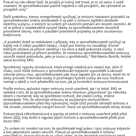
Pokud na nás někdo tlačí, že podpis je nutný teď hned, je to už samo o sobě
znamení, že zprostředkovatel patrně nejedná v náš prospěch, ale výhradně ve
prospěch svůj.“
Další praktikou, kterou energošmejdi využívají, je smluvní nastavení poplatků za
zprostředkování změny dodavatele či za péči o smluvní zajištění dodávek
elektřiny a plynu, o kterých se ovšem při osobním jednání ani slovem nezmíní. Ať
už se jedná o neadekvátně vysoké částky za zprostředkovatelem skutečně
provedené úkony, nebo o paušální pravidelné poplatky za jeho soustavnou
(ne)činnost.
„V poslední době se setkáváme s případy, kdy si zprostředkovatelé vyúčtují za
každý rok či měsíc paušální částku, i když pro klienta nic neudělají. Kromě
běžných občanů se přitom zaměřují i na obce a další právnické osoby. U obcí
nebo podnikatelů je přitom problém, že nemohou zprostředkovatelské smlouvy
ukončit stejně jednoduše, jako je tomu u spotřebitelů,“ říká Martin Bortlík, ředitel
sekce kontroly ERÚ.
Spotřebitel, typicky domácnost, která energii odebírá pro vlastní byt, dům či
chatu, totiž může smlouvu o zprostředkování kdykoliv vypovědět a zároveň
odvolat plnou moc, zprostředkovateli pak musí zaplatit jen za úkony, které do té
doby provedl. Právnické osoby či podnikající fyzické osoby ale tuto možnost
nemají a záleží u nich především na tom, jak je konkrétní smlouva formulovaná.
Potíže mohou způsobit nejen smlouvy nově uzavřené, ale i ty letité. ERÚ se
setkává s tím, že se zprostředkovatel svému klientovi „připomene“ po několika
letech v momentě, kdy se spotřebitel rozhodl, dle vlastní volby, změnit
dodavatele. Tím, že ukončuje smlouvu se současným obchodníkem
(zprostředkovatelem před lety vybraným), může totiž porušit tehdejší dohodu a
má uhradit „mimořádný vstupní bonus“, který od zprostředkovatele tehdy dostal.
Pokuta bývá několikatisícová a typicky se jedná o smlouvy uzavřené ještě před
létem 2022, kdy došlo k regulaci jejich činnosti a zprostředkovatelé přešli pod
dozor ERÚ.
„To ovšem nic nemění na tom, že spotřebitelé mají právo i tyto smlouvy kdykoliv
a bez jakýchkoliv sankcí ukončit. Pokud už zprostředkovatele k ničemu
nepotřebují, doporučila bych to učinit všem, ať jim zbytečně nezůstávají letité