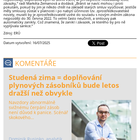
závazky,“ radí Markéta Zemanová a dodává: „Bránit se navíc mohou i proti
pokutám, pokud by jim je někdo chtěl na základě starých smluv vyúčtovat. Jestliže
měly smlouvy zůstat v platnosti i po nabytí účinnosti tzv. zprostředkovatelské
novely, museli by je zprostředkovatelé uvést do souladu s novým zněním zákona
nejpozději do 30. června 2022. To velmi často neučinili, a smlouvy pak
automaticky zanikly. Což znamená, že zanikl i závazek, ze kterého by pro ně
vyplývala sankce.“
Zdroj: ERÚ
Datum vytvoření: 16/07/2025
KOMENTÁŘE
Studená zima = doplňování
plynových zásobníků bude letos
dražší než obvykle
Navzdory abnormálně
svižnému čerpání zásob
není důvod k panice. Scénář
skokového...
Dominik Rusinko, analytik