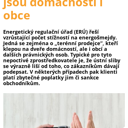
jsou domácnosti i
obce
Energetický regulační úřad (ERÚ) řeší
vzrůstající počet stížností na energošmejdy.
Jedná se zejména o „terénní prodejce“, kteří
klepou na dveře domácností, ale i obcí a
dalších právnických osob. Typické pro tyto
nepoctivé zprostředkovatele je, že ústní sliby
se výrazně liší od toho, co zákazníkům dávají
podepsat. V některých případech pak klienti
platí zbytečné poplatky jim či sankce
obchodníkům.