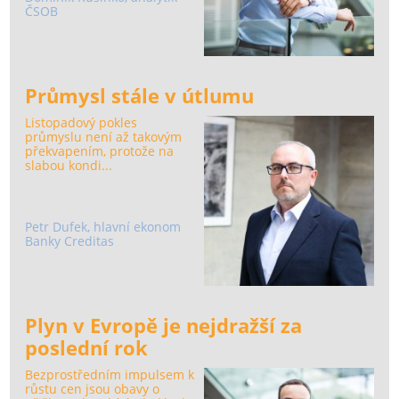
ČSOB
Průmysl stále v útlumu
Listopadový pokles
průmyslu není až takovým
překvapením, protože na
slabou kondi...
Petr Dufek, hlavní ekonom
Banky Creditas
Plyn v Evropě je nejdražší za
poslední rok
Bezprostředním impulsem k
růstu cen jsou obavy o