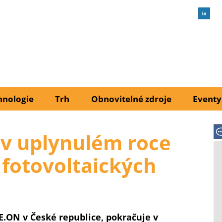
hnologie
Trh
Obnovitelné zdroje
Eventy
a v uplynulém roce
 fotovoltaických
E.ON v České republice, pokračuje v