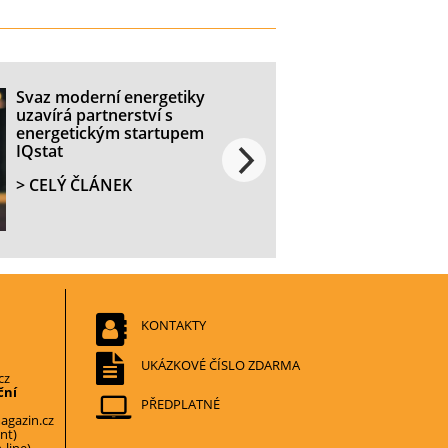
Svaz moderní energetiky
uzavírá partnerství s
energetickým startupem
IQstat
> CELÝ ČLÁNEK
KONTAKTY
UKÁZKOVÉ ČÍSLO ZDARMA
cz
ční
PŘEDPLATNÉ
gazin.cz
nt)