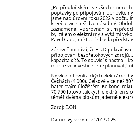
„Po předloňském, ve všech směrech r
poptávky po připojování obnovitelný
jsme nad úrovní roku 2022 v počtu in
který je více než dvojnásobný. Obdob
zaznamenali ve srovnání s tím předcho
byl zájem o elektrárny s vyššími výko
Pavel Čada, místopředseda představ
Zároveň dodává, že EG.D pokračovalo
připojování bezpřetokových zdrojů. „
kapacita sítě. To souvisí s nástroji, 
mohli své investice lépe plánovat,“ 
Nejvíce fotovoltaických elektráren byl
Čechách (4 000). Celkově více než 80 
bateriovým úložištěm. Ke konci roku 
70 790 fotovoltaických elektráren 
téměř dvěma blokům jaderné elektr
Zdroj: E.ON
Datum vytvoření: 21/01/2025