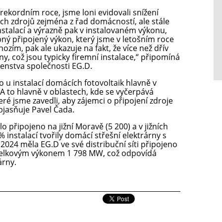
ekordním roce, jsme loni evidovali snížení
ch zdrojů zejména z řad domácností, ale stále
stalací a výrazně pak v instalovaném výkonu,
ný připojený výkon, který jsme v letošním roce
zím, pak ale ukazuje na fakt, že více než dřív
ny, což jsou typicky firemní instalace,“ připomíná
enstva společnosti EG.D.
 u instalací domácích fotovoltaik hlavně v
A to hlavně v oblastech, kde se vyčerpává
které jsme zavedli, aby zájemci o připojení zdroje
objasňuje Pavel Čada.
o připojeno na jižní Moravě (5 200) a v jižních
% instalací tvořily domácí střešní elektrárny s
2024 měla EG.D ve své distribuční síti připojeno
s celkovým výkonem 1 798 MW, což odpovídá
árny.