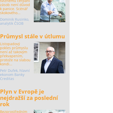
svižnému čerpání
zásob není důvod
k panice. Scénář
skokového...
Dominik Rusinko,
analytik ČSOB
Průmysl stále v útlumu
Listopadový
pokles průmyslu
není až takovým
překvapením,
protože na slabou
kondi...
Petr Dufek, hlavní
ekonom Banky
Creditas
Plyn v Evropě je
nejdražší za poslední
rok
Bezprostředním