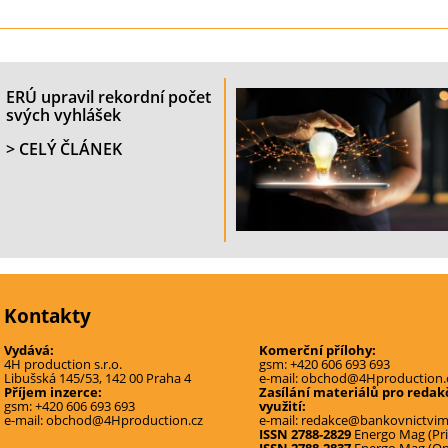
ERÚ upravil rekordní počet
svých vyhlášek
> CELÝ ČLÁNEK
Kontakty
Vydává:
Komerční přílohy:
4H production s.r.o.
gsm:
+420 606 693 693
Libušská 145/53, 142 00 Praha 4
e-mail:
obchod@4Hproduction.
Příjem inzerce:
Zasílání materiálů pro redak
gsm:
+420 606 693 693
využití:
e-mail:
obchod@4Hproduction.cz
e-mail:
redakce@bankovnictvima
ISSN 2788-2829
Energo Mag (Pri