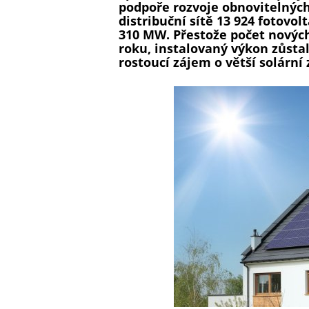
podpoře rozvoje obnovitelných 
distribuční sítě 13 924 fotovo
310 MW. Přestože počet nových
roku, instalovaný výkon zůsta
rostoucí zájem o větší solární 