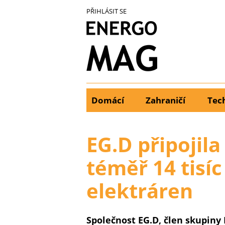
Přejít
PŘIHLÁSIT SE
k
hlavnímu
obsahu
Domácí
Zahraničí
Tec
Main
menu
EG.D připojil
téměř 14 tisíc
elektráren
Společnost EG.D, člen skupiny 