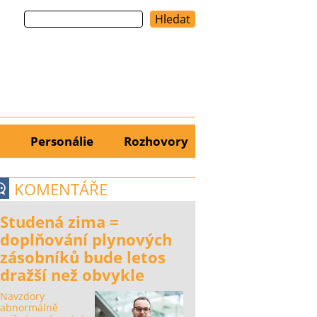
Hledat
Personálie
Rozhovory
KOMENTÁŘE
Studená zima =
doplňování plynových
zásobníků bude letos
dražší než obvykle
Navzdory
abnormálně