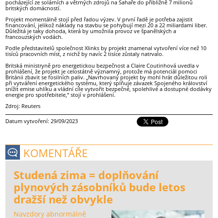
pocházející ze solárních a větrných zdrojů na Sahaře do přibližně 7 milionů
britských domácností.
Projekt momentálně stojí před řadou výzev. V první řadě je potřeba zajistit
financování, jelikož náklady na stavbu se pohybují mezi 20 a 22 miliardami liber.
Důležitá je taky dohoda, která by umožnila provoz ve španělských a
francouzských vodách.
Podle představitelů společnost Xlinks by projekt znamenal vytvoření více než 10
tisíců pracovních míst, z nichž by navíc 2 tisíce zůstaly natrvalo.
Britská ministryně pro energetickou bezpečnost a Claire Coutinhová uvedla v
prohlášení, že projekt je celostátně významný, protože má potenciál pomoci
Británii zbavit se fosilních paliv. „Navrhovaný projekt by mohl hrát důležitou roli
při vytváření energetického systému, který splňuje závazek Spojeného království
snížit emise uhlíku a vládní cíle vytvořit bezpečné, spolehlivé a dostupné dodávky
energie pro spotřebitele,“ stojí v prohlášení.
Zdroj: Reuters
Datum vytvoření: 29/09/2023
KOMENTÁŘE
Studená zima = doplňování
plynových zásobníků bude letos
dražší než obvykle
Navzdory abnormálně