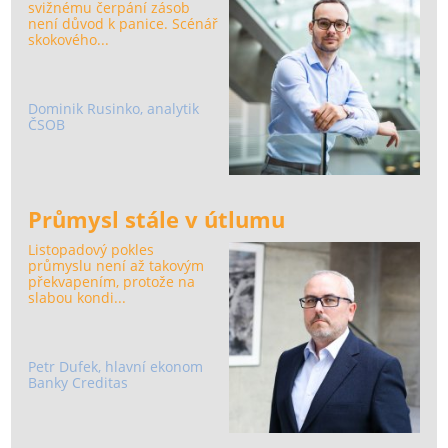
svižnému čerpání zásob
není důvod k panice. Scénář
skokového...
Dominik Rusinko, analytik
ČSOB
Průmysl stále v útlumu
Listopadový pokles
průmyslu není až takovým
překvapením, protože na
slabou kondi...
Petr Dufek, hlavní ekonom
Banky Creditas