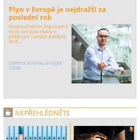
Plyn v Evropě je nejdražší za
poslední rok
Bezprostředním impulsem k
růstu cen jsou obavy o
přiškrcení ruských dodávek
do E...
Dominik Rusinko, analytik
ČSOB
NEPŘEHLÉDNĚTE