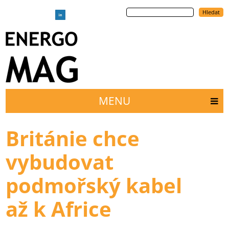
Přejít
Hledat
k
hlavnímu
obsahu
MENU
Main
menu
Británie chce
vybudovat
podmořský kabel
až k Africe