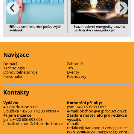
ERÚ upravil rekordní počet svých
Svaz moderní energetiky uzavírá
vyhlášek
partnerství s energetickým
startupem IQstat
> CELÝ ČLÁNEK
> CELÝ ČLÁNEK
Navigace
Domácí
Zahraničí
Technologie
Trh
Obnovitelné zdroje
Eventy
Personálie
Rozhovory
Kontakty
Vydává:
Komerční přílohy:
4H production s.r.o.
gsm:
+420 606 693 693
Libušská 145/53, 142 00 Praha 4
e-mail:
obchod@4Hproduction.cz
Příjem inzerce:
Zasílání materiálů pro redakční
gsm:
+420 606 693 693
využití:
e-mail:
obchod@4Hproduction.cz
e-mail:
redakce@bankovnictvimagazin.cz
ISSN 2788-2829
Energo Mag (Print)