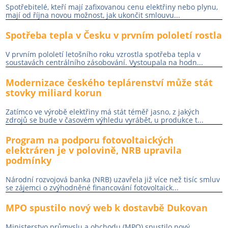
Spotřebitelé, kteří mají zafixovanou cenu elektřiny nebo plynu,
mají od října novou možnost, jak ukončit smlouvu...
Spotřeba tepla v Česku v prvním pololetí rostla
V prvním pololetí letošního roku vzrostla spotřeba tepla v
soustavách centrálního zásobování. Vystoupala na hodn...
Modernizace českého teplárenství může stát
stovky miliard korun
Zatímco ve výrobě elektřiny má stát téměř jasno, z jakých
zdrojů se bude v časovém výhledu vyrábět, u produkce t...
Program na podporu fotovoltaických
elektráren je v polovině, NRB upravila
podmínky
Národní rozvojová banka (NRB) uzavřela již více než tisíc smluv
se zájemci o zvýhodněné financování fotovoltaick...
MPO spustilo nový web k dostavbě Dukovan
Ministerstvo průmyslu a obchodu (MPO) spustilo nový