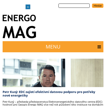
Přejít
Hledat
k
hlavnímu
obsahu
MENU
Main
menu
Petr Kusý: EDC zajistí efektivní datovou podporu pro potřeby
nové energetiky
Petr Kusý – předseda představenstva Elektroenergetického datového centra (EDC)
hodnotí pro časopis Energo MAG více než rok působení této instituce na domácím