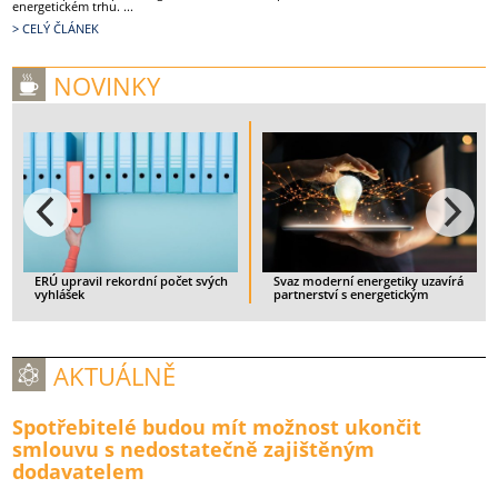
energetickém trhu. ...
> CELÝ ČLÁNEK
NOVINKY
rá
Spotřebitelé budou mít možnost
Spotřeba tepla v Česku v prvním
ukončit smlouvu s nedostatečně
pololetí rostla
zajištěným dodavatelem
> CELÝ ČLÁNEK
> CELÝ ČLÁNEK
AKTUÁLNĚ
Spotřebitelé budou mít možnost ukončit
smlouvu s nedostatečně zajištěným
dodavatelem