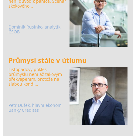
není důvod k panice. Scénář
skokového...
Dominik Rusinko, analytik
ČSOB
Průmysl stále v útlumu
Listopadový pokles
průmyslu není až takovým
překvapením, protože na
slabou kondi...
Petr Dufek, hlavní ekonom
Banky Creditas